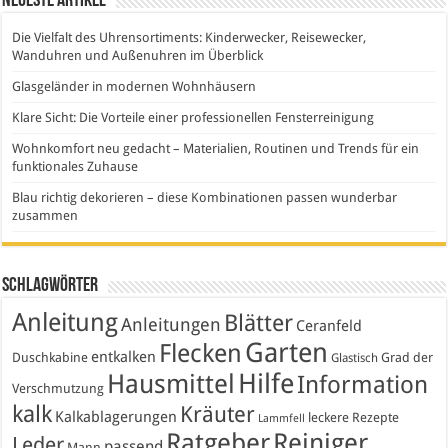
Neueste Artikel
Die Vielfalt des Uhrensortiments: Kinderwecker, Reisewecker,
Wanduhren und Außenuhren im Überblick
Glasgeländer in modernen Wohnhäusern
Klare Sicht: Die Vorteile einer professionellen Fensterreinigung
Wohnkomfort neu gedacht – Materialien, Routinen und Trends für ein
funktionales Zuhause
Blau richtig dekorieren – diese Kombinationen passen wunderbar
zusammen
Schlagwörter
Anleitung
Blätter
Anleitungen
Ceranfeld
Garten
Flecken
entkalken
Duschkabine
Grad der
Glastisch
Hausmittel
Hilfe
Information
Verschmutzung
kalk
Kräuter
Kalkablagerungen
leckere Rezepte
Lammfell
Ratgeber
Reiniger
Leder
passend
Mann