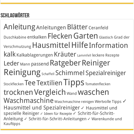
Schlagwörter
Anleitung
Blätter
Anleitungen
Ceranfeld
Garten
Flecken
entkalken
Duschkabine
Grad der
Glastisch
Hausmittel
Hilfe
Information
Verschmutzung
kalk
Kräuter
Kalkablagerungen
leckere Rezepte
Lammfell
Ratgeber
Reiniger
Leder
passend
Mann
Reinigung
Schimmel
Spezialreiniger
Schaffell
Tipps
Tee
Textilien
Stockflecken
Tomatenflecken
waschen
Vergleich
trocknen
Wand
Waschmaschine
✓
Wertvolle Tipps
Waschmaschine reinigen
Hausmittel und Spezialreiniger
✓ Hausmittel und
spezielle Reiniger
✓ Schritt-für-Schritt-
✓ Ideen für Rezepte
Anleitung
✓ Schritt-für-Schritt-Anleitungen
✓ Warenkunde und
Kauftipps