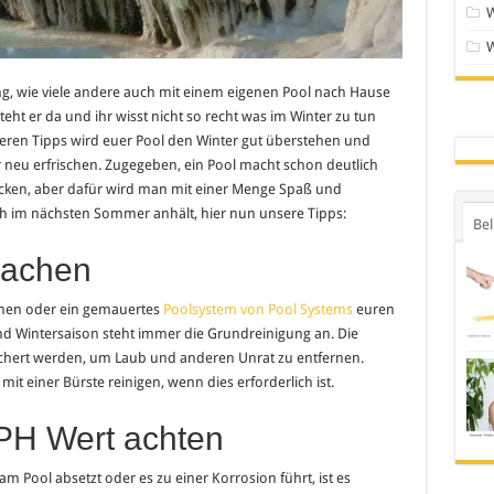
g, wie viele andere auch mit einem eigenen Pool nach Hause
ht er da und ihr wisst nicht so recht was im Winter zu tun
seren Tipps wird euer Pool den Winter gut überstehen und
 neu erfrischen. Zugegeben, ein Pool macht schon deutlich
ecken, aber dafür wird man mit einer Menge Spaß und
ch im nächsten Sommer anhält, hier nun unsere Tipps:
Bel
machen
hmen oder ein gemauertes
Poolsystem von Pool Systems
euren
d Wintersaison steht immer die Grundreinigung an. Die
hert werden, um Laub und anderen Unrat zu entfernen.
t einer Bürste reinigen, wenn dies erforderlich ist.
 PH Wert achten
m Pool absetzt oder es zu einer Korrosion führt, ist es