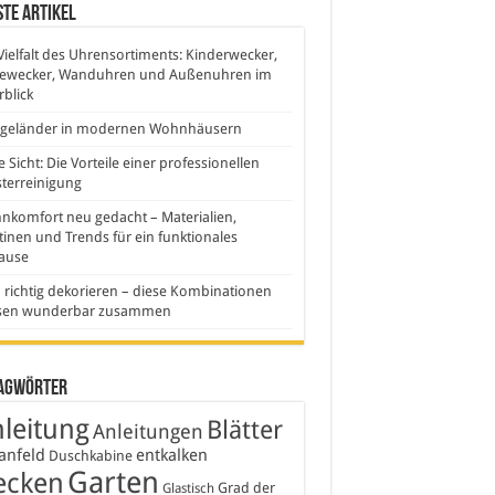
te Artikel
Vielfalt des Uhrensortiments: Kinderwecker,
sewecker, Wanduhren und Außenuhren im
blick
sgeländer in modernen Wohnhäusern
e Sicht: Die Vorteile einer professionellen
terreinigung
komfort neu gedacht – Materialien,
inen und Trends für ein funktionales
ause
 richtig dekorieren – diese Kombinationen
sen wunderbar zusammen
agwörter
leitung
Blätter
Anleitungen
anfeld
entkalken
Duschkabine
Garten
ecken
Grad der
Glastisch