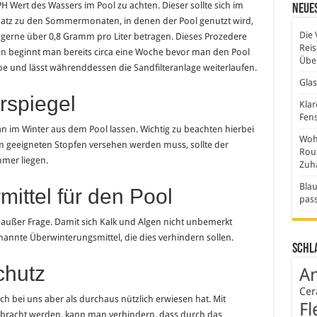
H Wert des Wassers im Pool zu achten. Dieser sollte sich im
Neues
satz zu den Sommermonaten, in denen der Pool genutzt wird,
Die 
 gerne über 0,8 Gramm pro Liter betragen. Dieses Prozedere
Rei
en beginnt man bereits circa eine Woche bevor man den Pool
Über
be und lässt währenddessen die Sandfilteranlage weiterlaufen.
Gla
rspiegel
Klar
Fens
n im Winter aus dem Pool lassen. Wichtig zu beachten hierbei
Wohn
nem geeigneten Stopfen versehen werden muss, sollte der
Rout
mer liegen.
Zuh
Blau
mittel für den Pool
pas
t außer Frage. Damit sich Kalk und Algen nicht unbemerkt
annte Überwinterungsmittel, die dies verhindern sollen.
Schl
chutz
An
Cer
ich bei uns aber als durchaus nützlich erwiesen hat. Mit
Fl
ebracht werden, kann man verhindern, dass durch das