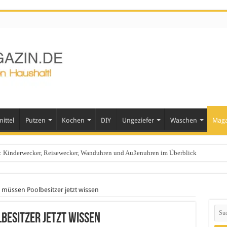
ittel
Putzen
Kochen
DIY
Ungeziefer
Waschen
Maga
ts: Kinderwecker, Reisewecker, Wanduhren und Außenuhren im Überblick
s müssen Poolbesitzer jetzt wissen
besitzer jetzt wissen