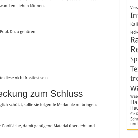
lwand entstehen können.
Ver
In
Kal
 Pool. Dazu gehören
leck
R
R
Sp
Te
tr
e diese nicht frostfest sein
w
eckung zum Schluss
Wasc
Hau
ich schützt, sollte sie folgende Merkmale mitbringen:
Hau
für 
Schr
und
die Poolfläche, damit genügend Material übersteht und