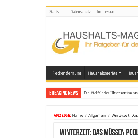
Startseite
Datenschutz
Impressum
Fleckentfernung
Haushaltsgeräte
Hausm
Breaking News
Die Vielfalt des Uhrensortimen
ANZEIGE:
Home
/
Allgemein
/
Winterzeit: Da
Winterzeit: Das müssen Pool