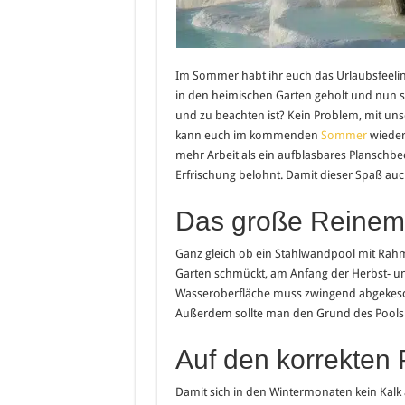
Im Sommer habt ihr euch das Urlaubsfeelin
in den heimischen Garten geholt und nun ste
und zu beachten ist? Kein Problem, mit un
kann euch im kommenden
Sommer
wieder
mehr Arbeit als ein aufblasbares Planschb
Erfrischung belohnt. Damit dieser Spaß au
Das große Reine
Ganz gleich ob ein Stahlwandpool mit Ra
Garten schmückt, am Anfang der Herbst- un
Wasseroberfläche muss zwingend abgekesc
Außerdem sollte man den Grund des Pools mi
Auf den korrekten
Damit sich in den Wintermonaten kein Kalk a