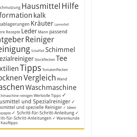
Hausmittel
Hilfe
schmutzung
formation
kalk
Kräuter
kablagerungen
Lammfell
Leder
passend
ere Rezepte
Mann
atgeber
Reiniger
einigung
Schimmel
Schaffell
Tee
ezialreiniger
Stockflecken
Tipps
xtilien
Tomatenflecken
Vergleich
ocknen
Wand
aschen
Waschmaschine
✓
Wertvolle Tipps
hmaschine reinigen
smittel und Spezialreiniger
✓
smittel und spezielle Reiniger
✓ Ideen
✓ Schritt-für-Schritt-Anleitung
✓
Rezepte
itt-für-Schritt-Anleitungen
✓ Warenkunde
 Kauftipps