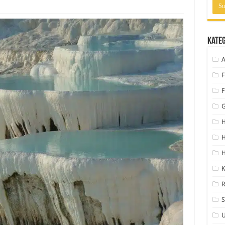
Kate
A
F
F
H
H
K
S
U