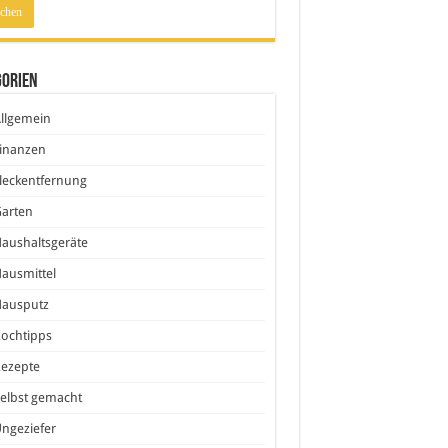
gorien
llgemein
inanzen
leckentfernung
Garten
aushaltsgeräte
ausmittel
Hausputz
ochtipps
Rezepte
elbst gemacht
ngeziefer