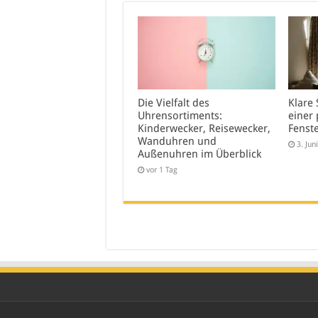
Die Vielfalt des
Klare 
Uhrensortiments:
einer 
Kinderwecker, Reisewecker,
Fenst
Wanduhren und
3. Jun
Außenuhren im Überblick
vor 1 Tag