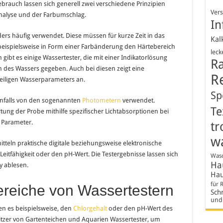
brauch lassen sich generell zwei verschiedene Prinzipien
Ver
Analyse und der Farbumschlag.
In
ers häufig verwendet. Diese müssen für kurze Zeit in das
Kal
eispielsweise in Form einer Farbänderung den Härtebereich
leck
ibt es einige Wassertester, die mit einer Indikatorlösung
R
en des Wassers gegeben. Auch bei diesen zeigt eine
R
weiligen Wasserparameters an.
Sp
enfalls von den sogenannten
Photometern
verwendet.
Te
rtung der Probe mithilfe spezifischer Lichtabsorptionen bei
 Parameter.
tr
w
tteln praktische digitale beziehungsweise elektronische
Leitfähigkeit oder den pH-Wert. Die Testergebnisse lassen sich
Wasc
Hau
y ablesen.
Hau
für 
reiche von Wassertestern
Schr
und
n es beispielsweise, den
Chlorgehalt
oder den pH-Wert des
sitzer von Gartenteichen und Aquarien Wassertester, um