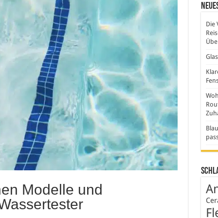
Neues
Die 
Rei
Über
Gla
Klar
Fens
Wohn
Rout
Zuh
Blau
pas
Schl
hen Modelle und
An
Cer
Wassertester
Fl