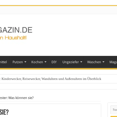
ittel
Putzen
Kochen
DIY
Ungeziefer
Waschen
Maga
ts: Kinderwecker, Reisewecker, Wanduhren und Außenuhren im Überblick
häusern
ster: Was können sie?
sie?