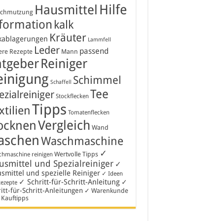
Hausmittel
Hilfe
schmutzung
formation
kalk
Kräuter
kablagerungen
Lammfell
Leder
passend
ere Rezepte
Mann
atgeber
Reiniger
einigung
Schimmel
Schaffell
Tee
ezialreiniger
Stockflecken
Tipps
xtilien
Tomatenflecken
Vergleich
ocknen
Wand
aschen
Waschmaschine
✓
Wertvolle Tipps
hmaschine reinigen
smittel und Spezialreiniger
✓
smittel und spezielle Reiniger
✓ Ideen
✓ Schritt-für-Schritt-Anleitung
✓
Rezepte
itt-für-Schritt-Anleitungen
✓ Warenkunde
 Kauftipps