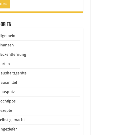
gorien
llgemein
inanzen
leckentfernung
Garten
aushaltsgeräte
ausmittel
Hausputz
ochtipps
Rezepte
elbst gemacht
ngeziefer