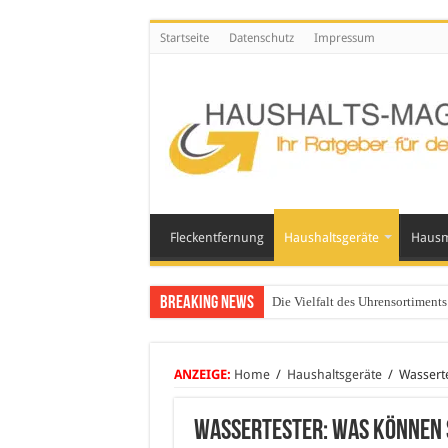
Startseite
Datenschutz
Impressum
Fleckentfernung
Haushaltsgeräte
Hausm
Breaking News
Die Vielfalt des Uhrensortimen
Glasgeländer in modernen Wohn
ANZEIGE:
Home
/
Haushaltsgeräte
/
Wasserte
Wassertester: Was können 