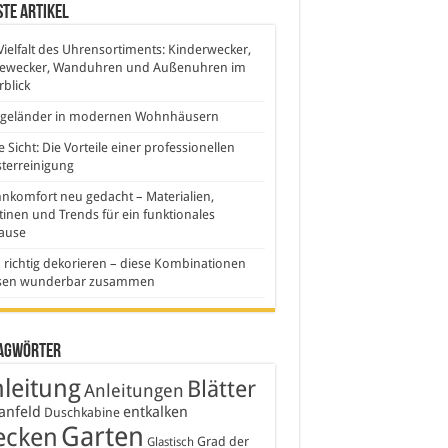
te Artikel
Vielfalt des Uhrensortiments: Kinderwecker,
sewecker, Wanduhren und Außenuhren im
blick
sgeländer in modernen Wohnhäusern
e Sicht: Die Vorteile einer professionellen
terreinigung
komfort neu gedacht – Materialien,
inen und Trends für ein funktionales
ause
 richtig dekorieren – diese Kombinationen
sen wunderbar zusammen
agwörter
leitung
Blätter
Anleitungen
anfeld
entkalken
Duschkabine
Garten
ecken
Grad der
Glastisch