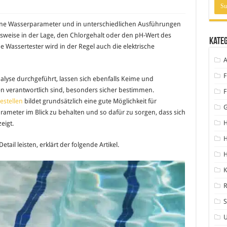
dene Wasserparameter und in unterschiedlichen Ausführungen
elsweise in der Lage, den Chlorgehalt oder den pH-Wert des
Kate
 Wassertester wird in der Regel auch die elektrische
A
F
lyse durchgeführt, lassen sich ebenfalls Keime und
en verantwortlich sind, besonders sicher bestimmen.
F
estellen
bildet grundsätzlich eine gute Möglichkeit für
arameter im Blick zu behalten und so dafür zu sorgen, dass sich
H
eigt.
H
ail leisten, erklärt der folgende Artikel.
K
S
U