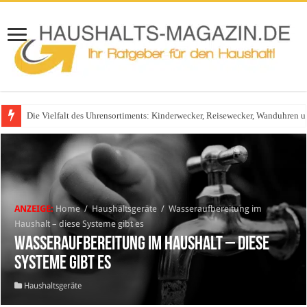
Die Vielfalt des Uhrensortiments: Kinderwecker, Reisewecker, Wanduhren 
Glasgeländer in modernen Wohnhäusern
ANZEIGE:
Home
/
Haushaltsgeräte
/
Wasseraufbereitung im
Haushalt – diese Systeme gibt es
Wasseraufbereitung im Haushalt – diese
Systeme gibt es
Haushaltsgeräte