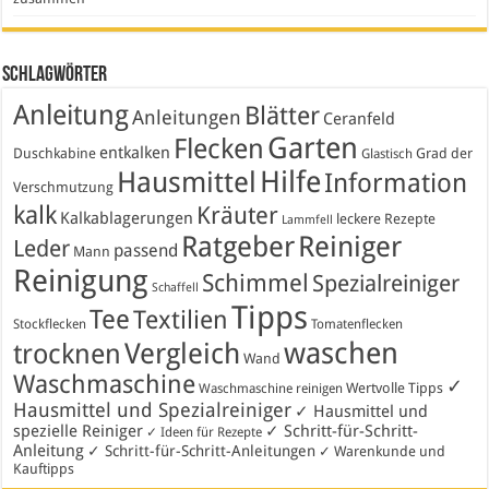
Schlagwörter
Anleitung
Blätter
Anleitungen
Ceranfeld
Garten
Flecken
entkalken
Duschkabine
Grad der
Glastisch
Hausmittel
Hilfe
Information
Verschmutzung
kalk
Kräuter
Kalkablagerungen
leckere Rezepte
Lammfell
Ratgeber
Reiniger
Leder
passend
Mann
Reinigung
Schimmel
Spezialreiniger
Schaffell
Tipps
Tee
Textilien
Stockflecken
Tomatenflecken
waschen
Vergleich
trocknen
Wand
Waschmaschine
✓
Wertvolle Tipps
Waschmaschine reinigen
Hausmittel und Spezialreiniger
✓ Hausmittel und
spezielle Reiniger
✓ Schritt-für-Schritt-
✓ Ideen für Rezepte
Anleitung
✓ Schritt-für-Schritt-Anleitungen
✓ Warenkunde und
Kauftipps