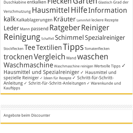
Garten
Flecken
entkalken
Duschkabine
Grad der
Glastisch
Hausmittel
Hilfe
Information
Verschmutzung
kalk
Kräuter
Kalkablagerungen
leckere Rezepte
Lammfell
Ratgeber
Reiniger
Leder
passend
Mann
Reinigung
Schimmel
Spezialreiniger
Schaffell
Tipps
Tee
Textilien
Stockflecken
Tomatenflecken
waschen
Vergleich
trocknen
Wand
Waschmaschine
✓
Wertvolle Tipps
Waschmaschine reinigen
Hausmittel und Spezialreiniger
✓ Hausmittel und
spezielle Reiniger
✓ Schritt-für-Schritt-
✓ Ideen für Rezepte
Anleitung
✓ Schritt-für-Schritt-Anleitungen
✓ Warenkunde und
Kauftipps
Angebote beim Discounter