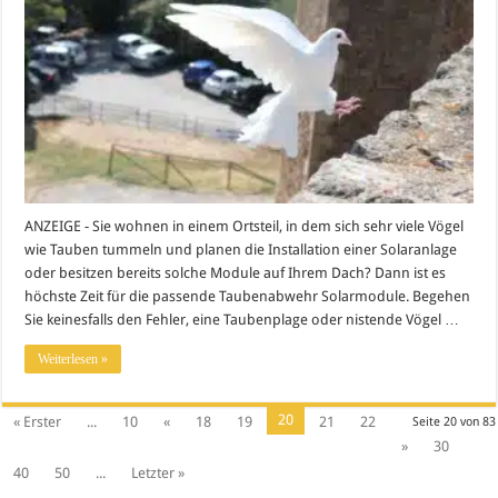
ANZEIGE - Sie wohnen in einem Ortsteil, in dem sich sehr viele Vögel
wie Tauben tummeln und planen die Installation einer Solaranlage
oder besitzen bereits solche Module auf Ihrem Dach? Dann ist es
höchste Zeit für die passende Taubenabwehr Solarmodule. Begehen
Sie keinesfalls den Fehler, eine Taubenplage oder nistende Vögel …
Weiterlesen »
20
« Erster
...
10
«
18
19
21
22
Seite 20 von 83
»
30
40
50
...
Letzter »