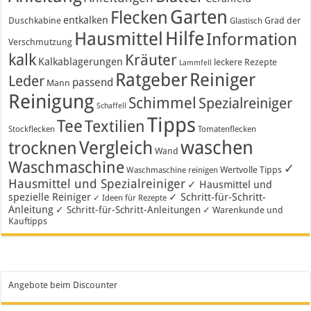
Garten
Flecken
entkalken
Duschkabine
Grad der
Glastisch
Hausmittel
Hilfe
Information
Verschmutzung
kalk
Kräuter
Kalkablagerungen
leckere Rezepte
Lammfell
Ratgeber
Reiniger
Leder
passend
Mann
Reinigung
Schimmel
Spezialreiniger
Schaffell
Tipps
Tee
Textilien
Stockflecken
Tomatenflecken
waschen
Vergleich
trocknen
Wand
Waschmaschine
✓
Wertvolle Tipps
Waschmaschine reinigen
Hausmittel und Spezialreiniger
✓ Hausmittel und
spezielle Reiniger
✓ Schritt-für-Schritt-
✓ Ideen für Rezepte
Anleitung
✓ Schritt-für-Schritt-Anleitungen
✓ Warenkunde und
Kauftipps
Angebote beim Discounter