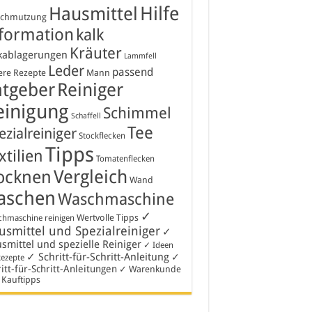
Hausmittel
Hilfe
schmutzung
formation
kalk
Kräuter
kablagerungen
Lammfell
Leder
passend
ere Rezepte
Mann
atgeber
Reiniger
einigung
Schimmel
Schaffell
Tee
ezialreiniger
Stockflecken
Tipps
xtilien
Tomatenflecken
Vergleich
ocknen
Wand
aschen
Waschmaschine
✓
Wertvolle Tipps
hmaschine reinigen
smittel und Spezialreiniger
✓
smittel und spezielle Reiniger
✓ Ideen
✓ Schritt-für-Schritt-Anleitung
✓
Rezepte
itt-für-Schritt-Anleitungen
✓ Warenkunde
 Kauftipps