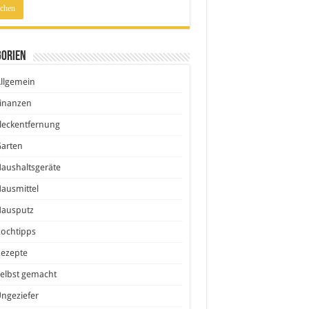
gorien
llgemein
inanzen
leckentfernung
Garten
aushaltsgeräte
ausmittel
Hausputz
ochtipps
Rezepte
elbst gemacht
ngeziefer