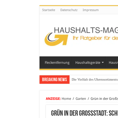
Startseite
Datenschutz
Impressum
Fleckentfernung
Haushaltsgeräte
Hausm
Breaking News
Die Vielfalt des Uhrensortimen
ANZEIGE:
Home
/
Garten
/
Grün in der Großs
Grün in der Großstadt: Sc