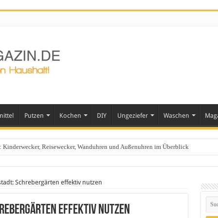
ittel
Putzen
Kochen
DIY
Ungeziefer
Waschen
Mag
ts: Kinderwecker, Reisewecker, Wanduhren und Außenuhren im Überblick
tadt: Schrebergärten effektiv nutzen
hrebergärten effektiv nutzen