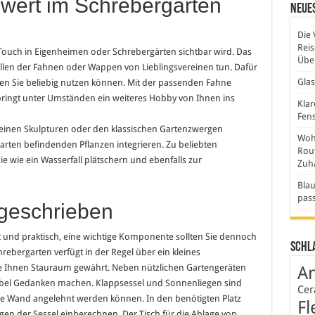
wert im Schrebergarten
Neues
Die 
Rei
Touch in Eigenheimen oder Schrebergärten sichtbar wird. Das
Über
ellen der Fahnen oder Wappen von Lieblingsvereinen tun. Dafür
Gla
den Sie beliebig nutzen können. Mit der passenden Fahne
bringt unter Umständen ein weiteres Hobby von Ihnen ins
Klar
Fens
einen Skulpturen oder den klassischen Gartenzwergen
Wohn
Garten befindenden Pflanzen integrieren. Zu beliebten
Rout
e wie ein Wasserfall plätschern und ebenfalls zur
Zuh
Blau
pas
geschrieben
 und praktisch, eine wichtige Komponente sollten Sie dennoch
Schl
rebergarten verfügt in der Regel über ein kleines
e Ihnen Stauraum gewährt. Neben nützlichen Gartengeräten
An
öbel Gedanken machen. Klappsessel und Sonnenliegen sind
Cer
ine Wand angelehnt werden können. In den benötigten Platz
Fl
gen der Sessel einberechnen. Der Tisch für die Ablage von