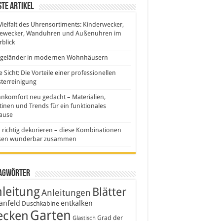
te Artikel
Vielfalt des Uhrensortiments: Kinderwecker,
sewecker, Wanduhren und Außenuhren im
blick
sgeländer in modernen Wohnhäusern
e Sicht: Die Vorteile einer professionellen
terreinigung
komfort neu gedacht – Materialien,
inen und Trends für ein funktionales
ause
 richtig dekorieren – diese Kombinationen
sen wunderbar zusammen
agwörter
leitung
Blätter
Anleitungen
anfeld
entkalken
Duschkabine
Garten
ecken
Grad der
Glastisch