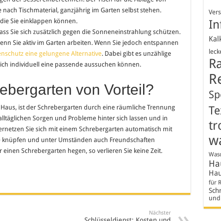
 nach Tischmaterial, ganzjährig im Garten selbst stehen.
Ver
, die Sie einklappen können.
In
ass Sie sich zusätzlich gegen die Sonneneinstrahlung schützen.
Kal
enn Sie aktiv im Garten arbeiten. Wenn Sie jedoch entspannen
leck
nschutz eine gelungene Alternative
. Dabei gibt es unzählige
R
sich individuell eine passende aussuchen können.
R
ebergarten von Vorteil?
Sp
Haus, ist der Schrebergarten durch eine räumliche Trennung
Te
alltäglichen Sorgen und Probleme hinter sich lassen und in
tr
vernetzen Sie sich mit einem Schrebergarten automatisch mit
w
e knüpfen und unter Umständen auch Freundschaften
einen Schrebergarten hegen, so verlieren Sie keine Zeit.
Wasc
Hau
Hau
für 
Schr
und
Nächster
Schlüsseldienst: Kosten und