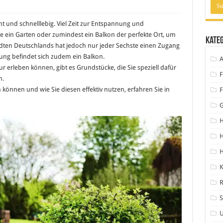
nt und schnelllebig. Viel Zeit zur Entspannung und
re ein Garten oder zumindest ein Balkon der perfekte Ort, um
Kate
ädten Deutschlands hat jedoch nur jeder Sechste einen Zugang
ung befindet sich zudem ein Balkon.
A
r erleben können, gibt es Grundstücke, die Sie speziell dafür
F
n.
können und wie Sie diesen effektiv nutzen, erfahren Sie in
F
H
H
K
S
U