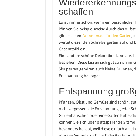
Wiedererkennungs
schaffen
Es ist immer schön, wenn ein persönlicher 
können Sie beispielsweise durch das Aufst
gibt es einen
Fahnenmast für den Garten
, 
wertet dieser den Schrebergarten auf und 
Gesamtbild ein.
Eine andere schöne Dekoration kann aus kl
bestehen. Diese lassen sich gut zu sich im 
Skulpturen gehören auch kleine Brunnen, di
Entspannung beitragen.
Entspannung groß
Pflanzen, Obst und Gemüse sind schön, gut
nicht vergessen: die Entspannung. Jeder Sch
Gartenhäuschen oder eine Gartenlaube, di
können Sie sich über platzsparende Sitzm
besonders beliebt, weil diese einfach an e
müssen Sie zusätzlich noch die Polsteraufla