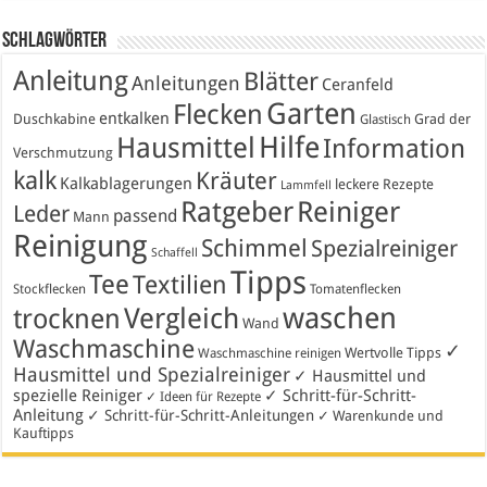
Schlagwörter
Anleitung
Blätter
Anleitungen
Ceranfeld
Garten
Flecken
entkalken
Duschkabine
Grad der
Glastisch
Hausmittel
Hilfe
Information
Verschmutzung
kalk
Kräuter
Kalkablagerungen
leckere Rezepte
Lammfell
Ratgeber
Reiniger
Leder
passend
Mann
Reinigung
Schimmel
Spezialreiniger
Schaffell
Tipps
Tee
Textilien
Stockflecken
Tomatenflecken
waschen
Vergleich
trocknen
Wand
Waschmaschine
✓
Wertvolle Tipps
Waschmaschine reinigen
Hausmittel und Spezialreiniger
✓ Hausmittel und
spezielle Reiniger
✓ Schritt-für-Schritt-
✓ Ideen für Rezepte
Anleitung
✓ Schritt-für-Schritt-Anleitungen
✓ Warenkunde und
Kauftipps