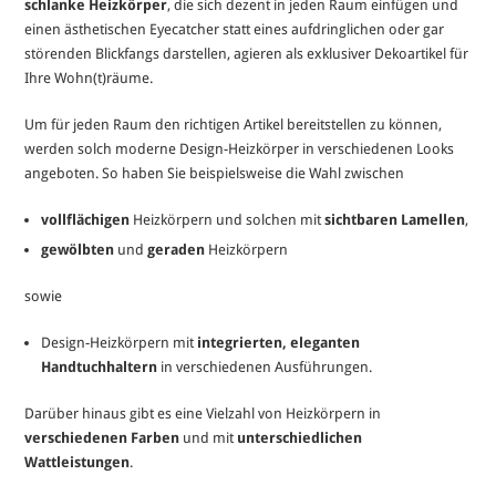
schlanke Heizkörper
, die sich dezent in jeden Raum einfügen und
einen ästhetischen Eyecatcher statt eines aufdringlichen oder gar
störenden Blickfangs darstellen, agieren als exklusiver Dekoartikel für
Ihre Wohn(t)räume.
Um für jeden Raum den richtigen Artikel bereitstellen zu können,
werden solch moderne Design-Heizkörper in verschiedenen Looks
angeboten. So haben Sie beispielsweise die Wahl zwischen
vollflächigen
Heizkörpern und solchen mit
sichtbaren Lamellen
,
gewölbten
und
geraden
Heizkörpern
sowie
Design-Heizkörpern mit
integrierten, eleganten
Handtuchhaltern
in verschiedenen Ausführungen.
Darüber hinaus gibt es eine Vielzahl von Heizkörpern in
verschiedenen Farben
und mit
unterschiedlichen
Wattleistungen
.