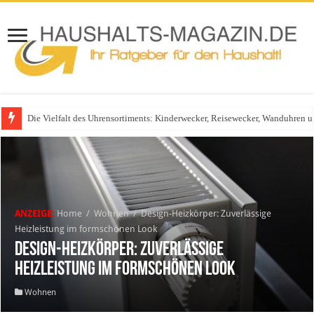
Die Vielfalt des Uhrensortiments: Kinderwecker, Reisewecker, Wanduhren 
Glasgeländer in modernen Wohnhäusern
ANZEIGE:
Home
/
Wohnen
/
Design-Heizkörper: Zuverlässige
Heizleistung im formschönen Look
Design-Heizkörper: Zuverlässige
Heizleistung im formschönen Look
Wohnen