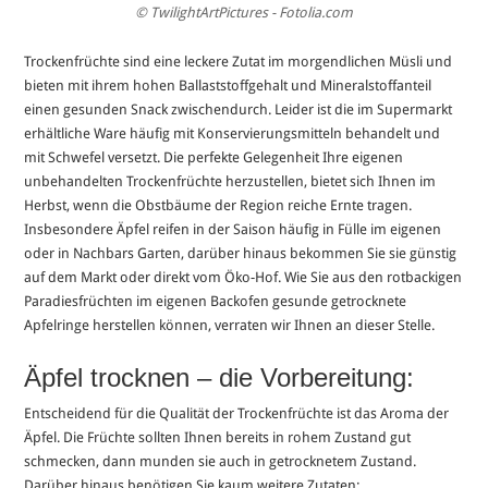
© TwilightArtPictures - Fotolia.com
Trockenfrüchte sind eine leckere Zutat im morgendlichen Müsli und
bieten mit ihrem hohen Ballaststoffgehalt und Mineralstoffanteil
einen gesunden Snack zwischendurch. Leider ist die im Supermarkt
erhältliche Ware häufig mit Konservierungsmitteln behandelt und
mit Schwefel versetzt. Die perfekte Gelegenheit Ihre eigenen
unbehandelten Trockenfrüchte herzustellen, bietet sich Ihnen im
Herbst, wenn die Obstbäume der Region reiche Ernte tragen.
Insbesondere Äpfel reifen in der Saison häufig in Fülle im eigenen
oder in Nachbars Garten, darüber hinaus bekommen Sie sie günstig
auf dem Markt oder direkt vom Öko-Hof. Wie Sie aus den rotbackigen
Paradiesfrüchten im eigenen Backofen gesunde getrocknete
Apfelringe herstellen können, verraten wir Ihnen an dieser Stelle.
Äpfel trocknen – die Vorbereitung:
Entscheidend für die Qualität der Trockenfrüchte ist das Aroma der
Äpfel. Die Früchte sollten Ihnen bereits in rohem Zustand gut
schmecken, dann munden sie auch in getrocknetem Zustand.
Darüber hinaus benötigen Sie kaum weitere Zutaten: