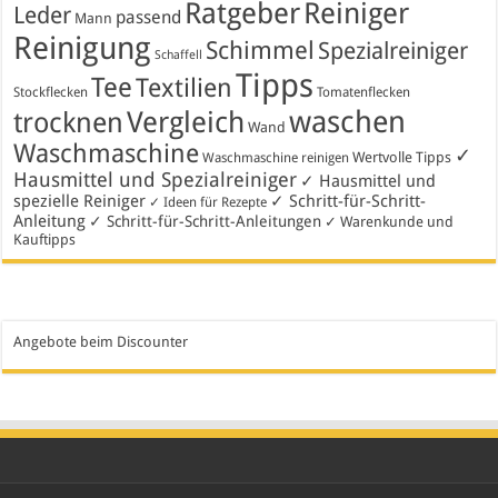
Ratgeber
Reiniger
Leder
passend
Mann
Reinigung
Schimmel
Spezialreiniger
Schaffell
Tipps
Tee
Textilien
Stockflecken
Tomatenflecken
waschen
Vergleich
trocknen
Wand
Waschmaschine
✓
Wertvolle Tipps
Waschmaschine reinigen
Hausmittel und Spezialreiniger
✓ Hausmittel und
spezielle Reiniger
✓ Schritt-für-Schritt-
✓ Ideen für Rezepte
Anleitung
✓ Schritt-für-Schritt-Anleitungen
✓ Warenkunde und
Kauftipps
Angebote beim Discounter