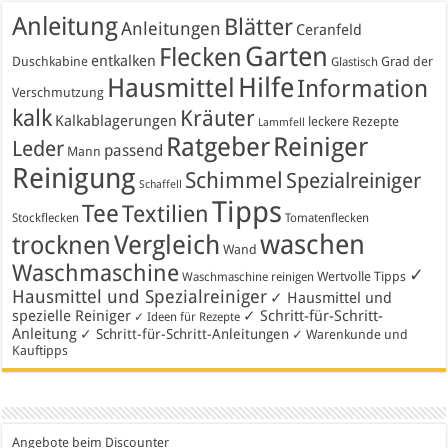
Anleitung
Blätter
Anleitungen
Ceranfeld
Garten
Flecken
entkalken
Duschkabine
Grad der
Glastisch
Hausmittel
Hilfe
Information
Verschmutzung
kalk
Kräuter
Kalkablagerungen
leckere Rezepte
Lammfell
Ratgeber
Reiniger
Leder
passend
Mann
Reinigung
Schimmel
Spezialreiniger
Schaffell
Tipps
Tee
Textilien
Stockflecken
Tomatenflecken
waschen
Vergleich
trocknen
Wand
Waschmaschine
✓
Wertvolle Tipps
Waschmaschine reinigen
Hausmittel und Spezialreiniger
✓ Hausmittel und
spezielle Reiniger
✓ Schritt-für-Schritt-
✓ Ideen für Rezepte
Anleitung
✓ Schritt-für-Schritt-Anleitungen
✓ Warenkunde und
Kauftipps
Angebote beim Discounter