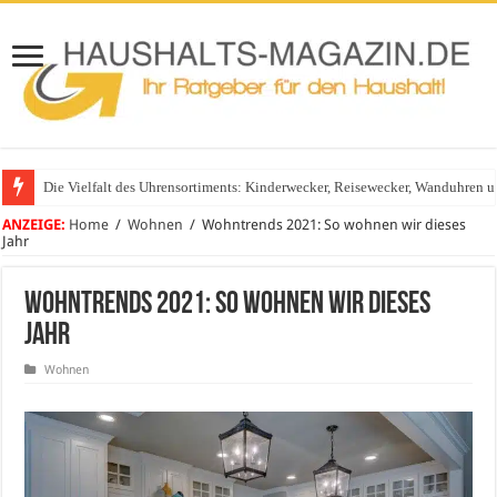
Die Vielfalt des Uhrensortiments: Kinderwecker, Reisewecker, Wanduhren 
Glasgeländer in modernen Wohnhäusern
ANZEIGE:
Home
/
Wohnen
/
Wohntrends 2021: So wohnen wir dieses
Jahr
Wohntrends 2021: So wohnen wir dieses
Jahr
Wohnen