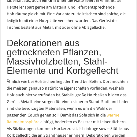
fabelhaft aus, doch ein Griff unter die Platte liefert Erkenntnis: Der
Hersteller spart gerne am Material und liefert entsprechende
Hohlräume gleich mit. Eine Variante zu Holztischen sind solche, die
lediglich mit einer Holzplatte versehen wurden. Das Gerüst des
Tisches besteht aus Metall, mit oder ohne Ablagefläche.
Dekorationen aus
getrockneten Pflanzen,
Massivholzbetten, Stahl-
Elemente und Korbgeflecht
Ähnlich wie bei Holztischen liegt der Trend bei Betten. Dort möchten
die meisten genauso natürliche Eigenschaften vorfinden, weshalb
Holz auch hier vorzufinden ist. Stabile, große Holzbalken bilden das
Gerüst. Metallbeine sorgen für einen sicheren Stand. Stoff und Leder
sind die bevorzugten Materialien, wenn es um die Wahl der
passenden Couch gehen soll. Damit das Sofa sich in die
warme
Raumatmosphäre
einfügt, bedecken es Besitzer mit Leinentüchern.
Als Sitzlösungen kommen Hocker zusätzlich infrage sowie Stühle aus
Korbgeflecht, die an Strandhäuser erinnern. Dekorationen werden