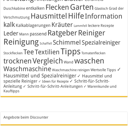
Garten
Flecken
entkalken
Duschkabine
Grad der
Glastisch
Hausmittel
Hilfe
Information
Verschmutzung
kalk
Kräuter
Kalkablagerungen
leckere Rezepte
Lammfell
Ratgeber
Reiniger
Leder
passend
Mann
Reinigung
Schimmel
Spezialreiniger
Schaffell
Tipps
Tee
Textilien
Stockflecken
Tomatenflecken
waschen
Vergleich
trocknen
Wand
Waschmaschine
✓
Wertvolle Tipps
Waschmaschine reinigen
Hausmittel und Spezialreiniger
✓ Hausmittel und
spezielle Reiniger
✓ Schritt-für-Schritt-
✓ Ideen für Rezepte
Anleitung
✓ Schritt-für-Schritt-Anleitungen
✓ Warenkunde und
Kauftipps
Angebote beim Discounter