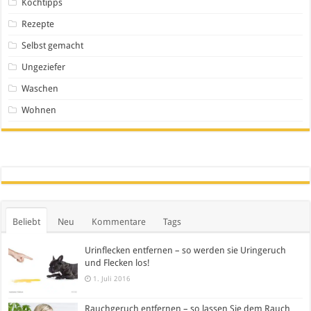
Kochtipps
Rezepte
Selbst gemacht
Ungeziefer
Waschen
Wohnen
Beliebt
Neu
Kommentare
Tags
Urinflecken entfernen – so werden sie Uringeruch
und Flecken los!
1. Juli 2016
Rauchgeruch entfernen – so lassen Sie dem Rauch