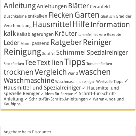
Anleitung
Blätter
Anleitungen
Ceranfeld
Garten
Flecken
entkalken
Duschkabine
Grad der
Glastisch
Hausmittel
Hilfe
Information
Verschmutzung
kalk
Kräuter
Kalkablagerungen
leckere Rezepte
Lammfell
Ratgeber
Reiniger
Leder
passend
Mann
Reinigung
Schimmel
Spezialreiniger
Schaffell
Tipps
Tee
Textilien
Stockflecken
Tomatenflecken
waschen
Vergleich
trocknen
Wand
Waschmaschine
✓
Wertvolle Tipps
Waschmaschine reinigen
Hausmittel und Spezialreiniger
✓ Hausmittel und
spezielle Reiniger
✓ Schritt-für-Schritt-
✓ Ideen für Rezepte
Anleitung
✓ Schritt-für-Schritt-Anleitungen
✓ Warenkunde und
Kauftipps
Angebote beim Discounter