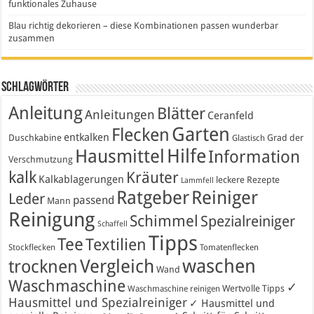
funktionales Zuhause
Blau richtig dekorieren – diese Kombinationen passen wunderbar
zusammen
Schlagwörter
Anleitung
Blätter
Anleitungen
Ceranfeld
Garten
Flecken
entkalken
Duschkabine
Grad der
Glastisch
Hausmittel
Hilfe
Information
Verschmutzung
kalk
Kräuter
Kalkablagerungen
leckere Rezepte
Lammfell
Ratgeber
Reiniger
Leder
passend
Mann
Reinigung
Schimmel
Spezialreiniger
Schaffell
Tipps
Tee
Textilien
Stockflecken
Tomatenflecken
waschen
Vergleich
trocknen
Wand
Waschmaschine
✓
Wertvolle Tipps
Waschmaschine reinigen
Hausmittel und Spezialreiniger
✓ Hausmittel und