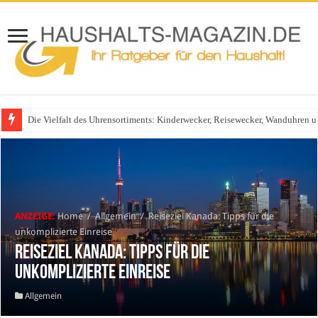
Die Vielfalt des Uhrensortiments: Kinderwecker, Reisewecker, Wanduhren 
Glasgeländer in modernen Wohnhäusern
ANZEIGE:
Home
/
Allgemein
/
Reiseziel Kanada: Tipps für die
unkomplizierte Einreise
Reiseziel Kanada: Tipps für die
unkomplizierte Einreise
Allgemein