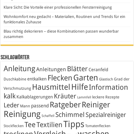
Klare Sicht: Die Vorteile einer professionellen Fensterreinigung
Wohnkomfort neu gedacht – Materialien, Routinen und Trends für ein
funktionales Zuhause
Blau richtig dekorieren – diese Kombinationen passen wunderbar
zusammen
Schlagwörter
Anleitung
Blätter
Anleitungen
Ceranfeld
Garten
Flecken
entkalken
Duschkabine
Grad der
Glastisch
Hausmittel
Hilfe
Information
Verschmutzung
kalk
Kräuter
Kalkablagerungen
leckere Rezepte
Lammfell
Ratgeber
Reiniger
Leder
passend
Mann
Reinigung
Schimmel
Spezialreiniger
Schaffell
Tipps
Tee
Textilien
Stockflecken
Tomatenflecken
waschen