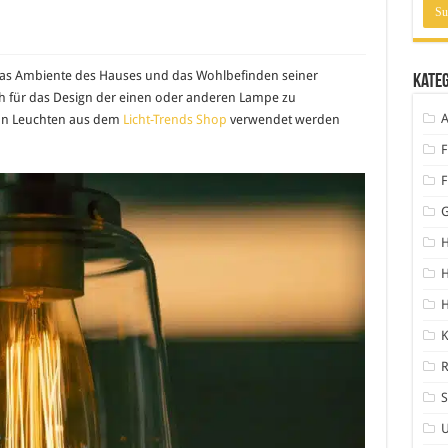
r das Ambiente des Hauses und das Wohlbefinden seiner
Kate
ch für das Design der einen oder anderen Lampe zu
A
von Leuchten aus dem
Licht-Trends Shop
verwendet werden
F
F
H
H
K
S
U