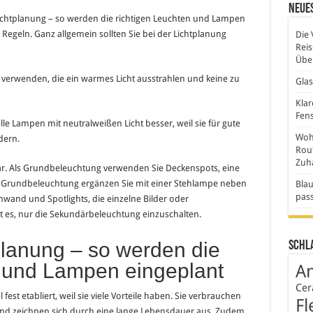
Neues
Lichtplanung – so werden die richtigen Leuchten und Lampen
 Regeln. Ganz allgemein sollten Sie bei der Lichtplanung
Die 
Rei
Über
 verwenden, die ein warmes Licht ausstrahlen und keine zu
Gla
Klar
Fens
le Lampen mit neutralweißen Licht besser, weil sie für gute
Wohn
dern.
Rout
Zuh
r. Als Grundbeleuchtung verwenden Sie Deckenspots, eine
 Grundbeleuchtung ergänzen Sie mit einer Stehlampe neben
Blau
pas
wand und Spotlights, die einzelne Bilder oder
 es, nur die Sekundärbeleuchtung einzuschalten.
planung – so werden die
Schl
n und Lampen eingeplant
An
Cer
est etabliert, weil sie viele Vorteile haben. Sie verbrauchen
Fl
und zeichnen sich durch eine lange Lebensdauer aus. Zudem