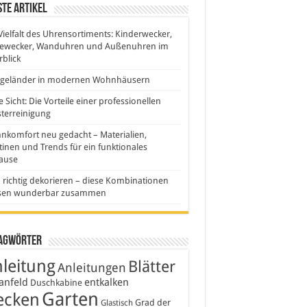
te Artikel
Vielfalt des Uhrensortiments: Kinderwecker,
sewecker, Wanduhren und Außenuhren im
blick
sgeländer in modernen Wohnhäusern
e Sicht: Die Vorteile einer professionellen
terreinigung
komfort neu gedacht – Materialien,
inen und Trends für ein funktionales
ause
 richtig dekorieren – diese Kombinationen
sen wunderbar zusammen
agwörter
leitung
Blätter
Anleitungen
anfeld
entkalken
Duschkabine
Garten
ecken
Grad der
Glastisch