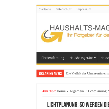
Startseite
Datenschutz
Impressum
Fleckentfernung
Haushaltsgeräte
Hausm
Breaking News
Die Vielfalt des Uhrensortimen
ANZEIGE:
Home
/
Allgemein
/
Lichtplanung: 
Lichtplanung: So werden di