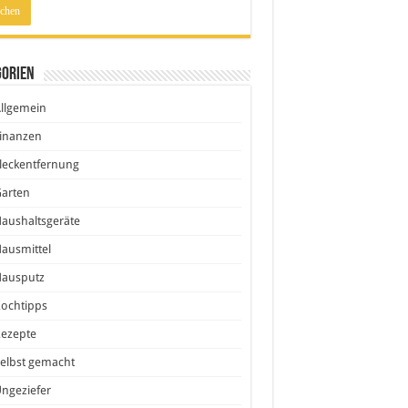
gorien
llgemein
inanzen
leckentfernung
Garten
aushaltsgeräte
ausmittel
Hausputz
ochtipps
Rezepte
elbst gemacht
ngeziefer