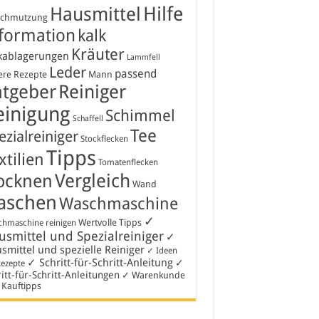
Hausmittel
Hilfe
schmutzung
formation
kalk
Kräuter
kablagerungen
Lammfell
Leder
passend
ere Rezepte
Mann
atgeber
Reiniger
einigung
Schimmel
Schaffell
Tee
ezialreiniger
Stockflecken
Tipps
xtilien
Tomatenflecken
Vergleich
ocknen
Wand
aschen
Waschmaschine
✓
Wertvolle Tipps
hmaschine reinigen
smittel und Spezialreiniger
✓
smittel und spezielle Reiniger
✓ Ideen
✓ Schritt-für-Schritt-Anleitung
✓
Rezepte
itt-für-Schritt-Anleitungen
✓ Warenkunde
 Kauftipps