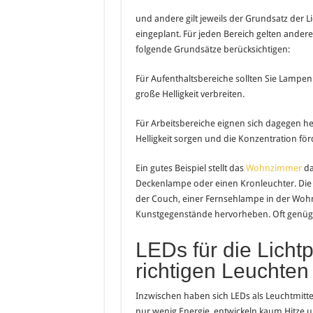
und andere gilt jeweils der Grundsatz der 
eingeplant. Für jeden Bereich gelten andere
folgende Grundsätze berücksichtigen:
Für Aufenthaltsbereiche sollten Sie Lampen
große Helligkeit verbreiten.
Für Arbeitsbereiche eignen sich dagegen hel
Helligkeit sorgen und die Konzentration för
Ein gutes Beispiel stellt das
Wohnzimmer
da
Deckenlampe oder einen Kronleuchter. Die
der Couch, einer Fernsehlampe in der Wohn
Kunstgegenstände hervorheben. Oft genügt
LEDs für die Licht
richtigen Leuchte
Inzwischen haben sich LEDs als Leuchtmittel f
nur wenig Energie, entwickeln kaum Hitze 