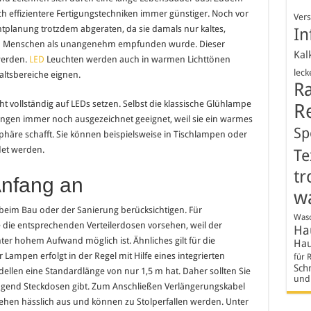
 effizientere Fertigungstechniken immer günstiger. Noch vor
Ver
htplanung trotzdem abgeraten, da sie damals nur kaltes,
In
ielen Menschen als unangenehm empfunden wurde. Dieser
Kal
werden.
LED
Leuchten werden auch in warmen Lichttönen
leck
altsbereiche eignen.
R
t vollständig auf LEDs setzen. Selbst die klassische Glühlampe
R
ngen immer noch ausgezeichnet geeignet, weil sie ein warmes
Sp
phäre schafft. Sie können beispielsweise in Tischlampen oder
det werden.
Te
tr
Anfang an
w
ts beim Bau oder der Sanierung berücksichtigen. Für
Wasc
die entsprechenden Verteilerdosen vorsehen, weil der
Hau
ter hohem Aufwand möglich ist. Ähnliches gilt für die
Hau
ampen erfolgt in der Regel mit Hilfe eines integrierten
für 
Schr
ellen eine Standardlänge von nur 1,5 m hat. Daher sollten Sie
und
ügend Steckdosen gibt. Zum Anschließen Verlängerungskabel
e sehen hässlich aus und können zu Stolperfallen werden. Unter