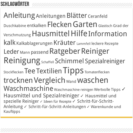
Schlagwörter
Anleitung
Blätter
Anleitungen
Ceranfeld
Garten
Flecken
entkalken
Duschkabine
Grad der
Glastisch
Hausmittel
Hilfe
Information
Verschmutzung
kalk
Kräuter
Kalkablagerungen
leckere Rezepte
Lammfell
Ratgeber
Reiniger
Leder
passend
Mann
Reinigung
Schimmel
Spezialreiniger
Schaffell
Tipps
Tee
Textilien
Stockflecken
Tomatenflecken
waschen
Vergleich
trocknen
Wand
Waschmaschine
✓
Wertvolle Tipps
Waschmaschine reinigen
Hausmittel und Spezialreiniger
✓ Hausmittel und
spezielle Reiniger
✓ Schritt-für-Schritt-
✓ Ideen für Rezepte
Anleitung
✓ Schritt-für-Schritt-Anleitungen
✓ Warenkunde und
Kauftipps