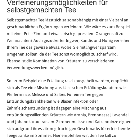
Verfeinerungsmöglichkeiten für
selbstgemachten Tee
Selbstgemachter Tee lässt sich saisonabhängig mit einer Vielzahl an
geschmacklichen Ergänzungen verfeinern. Wie wäre es zum Beispiel
mit einer Prise Zimt und etwas frisch gepresstem Orangensaft zu
Weihnachten? Auch gezuckerter Ingwer, Kandis und Honig verleihen
Ihrem Tee das gewisse etwas, wobei Sie mit Ingwer sparsam
umgehen sollten, da der Tee sonst womöglich zu scharf wird.
Ebenso ist die Kombination von Kräutern zu verschiedenen
Verwendungszwecken möglich.
Soll zum Beispiel eine Erkältung rasch ausgeheilt werden, empfiehlt
sich als Tee eine Mischung aus klassischen Erkältungskräutern wie
Pfefferminze, Melisse und Salbei. Für einen Tee gegen
Entzündungskrankheiten wie Blaseninfektion oder
Zahnfleischentzündung ist dagegen eine Mischung aus
entzündungsstillenden Kräutern wie Aronia, Brennnessel, Lavendel
und Johanniskraut ratsam. Zitronenmelisse und Katzenminze eignen
sich aufgrund ihres zitronig-fruchtigen Geschmacks für erfrischende
Teegetränke im Sommer. Hier empfehlen wir, den Tee kalt zu