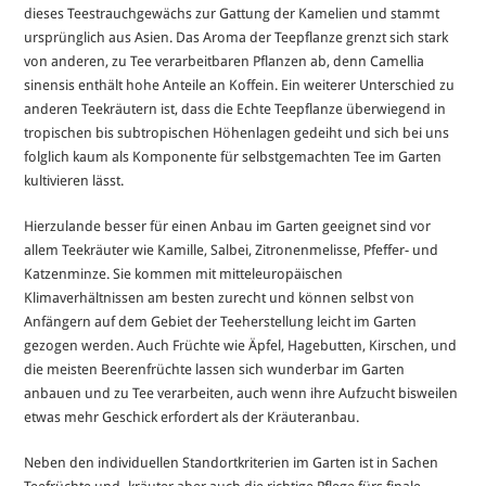
dieses Teestrauchgewächs zur Gattung der Kamelien und stammt
ursprünglich aus Asien. Das Aroma der Teepflanze grenzt sich stark
von anderen, zu Tee verarbeitbaren Pflanzen ab, denn Camellia
sinensis enthält hohe Anteile an Koffein. Ein weiterer Unterschied zu
anderen Teekräutern ist, dass die Echte Teepflanze überwiegend in
tropischen bis subtropischen Höhenlagen gedeiht und sich bei uns
folglich kaum als Komponente für selbstgemachten Tee im Garten
kultivieren lässt.
Hierzulande besser für einen Anbau im Garten geeignet sind vor
allem Teekräuter wie Kamille, Salbei, Zitronenmelisse, Pfeffer- und
Katzenminze. Sie kommen mit mitteleuropäischen
Klimaverhältnissen am besten zurecht und können selbst von
Anfängern auf dem Gebiet der Teeherstellung leicht im Garten
gezogen werden. Auch Früchte wie Äpfel, Hagebutten, Kirschen, und
die meisten Beerenfrüchte lassen sich wunderbar im Garten
anbauen und zu Tee verarbeiten, auch wenn ihre Aufzucht bisweilen
etwas mehr Geschick erfordert als der Kräuteranbau.
Neben den individuellen Standortkriterien im Garten ist in Sachen