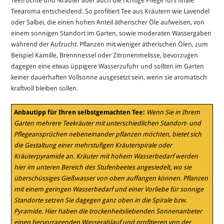
Teefrüchte und -kräuter aber auch die richtige Pflege fürs finale
Teearoma entscheidend. So profitiert Tee aus Kräutern wie Lavendel
oder Salbei, die einen hohen Anteil ätherischer Öle aufweisen, von
einem sonnigen Standort im Garten, sowie moderaten Wassergaben
während der Aufzucht. Pflanzen mit weniger ätherischen Ölen, zum
Beispiel Kamille, Brennnessel oder Zitronenmelisse, bevorzugen
dagegen eine etwas üppigere Wasserzufuhr und sollten im Garten
keiner dauerhaften Vollsonne ausgesetzt sein, wenn sie aromatisch
kraftvoll bleiben sollen.
Anbautipp für Ihren selbstgemachten Tee:
Wenn Sie in Ihrem
Garten mehrere Teekräuter mit unterschiedlichen Standort- und
Pflegeansprüchen nebeneinander pflanzen möchten, bietet sich
die Gestaltung einer mehrstufigen Kräuterspirale oder
Kräuterpyramide an. Kräuter mit hohem Wasserbedarf werden
hier im unteren Bereich des Stufenbeetes angesiedelt, wo sie
überschüssiges Gießwasser von oben auffangen können. Pflanzen
mit einem geringen Wasserbedarf und einer Vorliebe für sonnige
Standorte setzen Sie dagegen ganz oben in die Spirale bzw.
Pyramide. Hier haben die trockenheitsliebenden Sonnenanbeter
einen hervorragenden Wasserablauf und profitieren von der