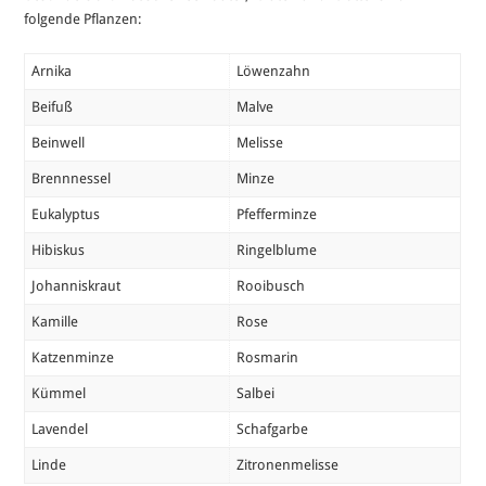
folgende Pflanzen:
Arnika
Löwenzahn
Beifuß
Malve
Beinwell
Melisse
Brennnessel
Minze
Eukalyptus
Pfefferminze
Hibiskus
Ringelblume
Johanniskraut
Rooibusch
Kamille
Rose
Katzenminze
Rosmarin
Kümmel
Salbei
Lavendel
Schafgarbe
Linde
Zitronenmelisse