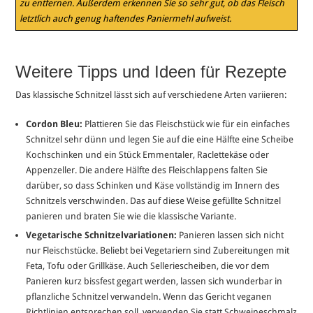
zu entfernen. Außerdem erkennen Sie so sehr gut, ob das Fleisch
letztlich auch genug haftendes Paniermehl aufweist.
Weitere Tipps und Ideen für Rezepte
Das klassische Schnitzel lässt sich auf verschiedene Arten variieren:
Cordon Bleu:
Plattieren Sie das Fleischstück wie für ein einfaches
Schnitzel sehr dünn und legen Sie auf die eine Hälfte eine Scheibe
Kochschinken und ein Stück Emmentaler, Raclettekäse oder
Appenzeller. Die andere Hälfte des Fleischlappens falten Sie
darüber, so dass Schinken und Käse vollständig im Innern des
Schnitzels verschwinden. Das auf diese Weise gefüllte Schnitzel
panieren und braten Sie wie die klassische Variante.
Vegetarische Schnitzelvariationen:
Panieren lassen sich nicht
nur Fleischstücke. Beliebt bei Vegetariern sind Zubereitungen mit
Feta, Tofu oder Grillkäse. Auch Selleriescheiben, die vor dem
Panieren kurz bissfest gegart werden, lassen sich wunderbar in
pflanzliche Schnitzel verwandeln. Wenn das Gericht veganen
Richtlinien entsprechen soll, verwenden Sie statt Schweineschmalz