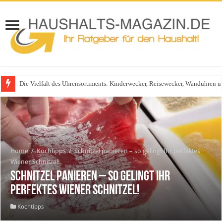
Die Vielfalt des Uhrensortiments: Kinderwecker, Reisewecker, Wanduhren 
Glasgeländer in modernen Wohnhäusern
Home
/
Kochtipps
/
Schnitzel panieren – so gelingt Ihr perfektes
Wiener Schnitzel!
Schnitzel panieren – so gelingt Ihr
perfektes Wiener Schnitzel!
Kochtipps