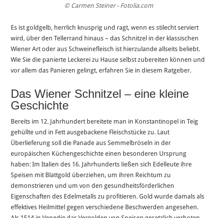
© Carmen Steiner - Fotolia.com
Es ist goldgelb, herrlich knusprig und ragt, wenn es stilecht serviert
wird, über den Tellerrand hinaus – das Schnitzel in der klassischen
Wiener Art oder aus Schweinefleisch ist hierzulande allseits beliebt.
Wie Sie die panierte Leckerei zu Hause selbst zubereiten können und
vor allem das Panieren gelingt, erfahren Sie in diesem Ratgeber.
Das Wiener Schnitzel – eine kleine
Geschichte
Bereits im 12. Jahrhundert bereitete man in Konstantinopel in Teig
gehüllte und in Fett ausgebackene Fleischstücke zu. Laut
Überlieferung soll die Panade aus Semmelbröseln in der
europäischen Küchengeschichte einen besonderen Ursprung
haben: Im Italien des 16. Jahrhunderts ließen sich Edelleute ihre
Speisen mit Blattgold überziehen, um ihren Reichtum zu
demonstrieren und um von den gesundheitsförderlichen
Eigenschaften des Edelmetalls zu profitieren. Gold wurde damals als
effektives Heilmittel gegen verschiedene Beschwerden angesehen.
Als 1514 in Venedig das Vergolden von Speisen gesetzlich verboten