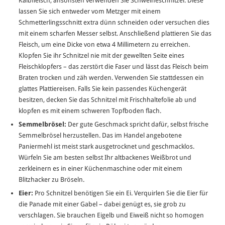
Kalbfleisch; ansonsten verwenden Sie Schweineschnitzel. Diese
lassen Sie sich entweder vom Metzger mit einem
Schmetterlingsschnitt extra dünn schneiden oder versuchen dies
mit einem scharfen Messer selbst. Anschließend plattieren Sie das
Fleisch, um eine Dicke von etwa 4 Millimetern zu erreichen.
Klopfen Sie ihr Schnitzel nie mit der gewellten Seite eines
Fleischklopfers – das zerstört die Faser und lässt das Fleisch beim
Braten trocken und zäh werden. Verwenden Sie stattdessen ein
glattes Plattiereisen. Falls Sie kein passendes Küchengerät
besitzen, decken Sie das Schnitzel mit Frischhaltefolie ab und
klopfen es mit einem schweren Topfboden flach.
Semmelbrösel:
Der gute Geschmack spricht dafür, selbst frische
Semmelbrösel herzustellen. Das im Handel angebotene
Paniermehl ist meist stark ausgetrocknet und geschmacklos.
Würfeln Sie am besten selbst Ihr altbackenes Weißbrot und
zerkleinern es in einer Küchenmaschine oder mit einem
Blitzhacker zu Bröseln.
Eier:
Pro Schnitzel benötigen Sie ein Ei. Verquirlen Sie die Eier für
die Panade mit einer Gabel – dabei genügt es, sie grob zu
verschlagen. Sie brauchen Eigelb und Eiweiß nicht so homogen