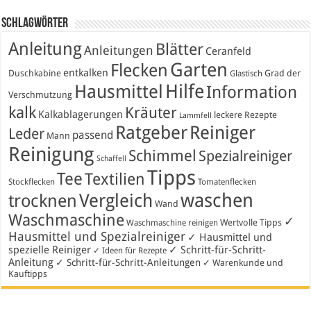
Schlagwörter
Anleitung
Blätter
Anleitungen
Ceranfeld
Garten
Flecken
entkalken
Duschkabine
Grad der
Glastisch
Hausmittel
Hilfe
Information
Verschmutzung
kalk
Kräuter
Kalkablagerungen
leckere Rezepte
Lammfell
Ratgeber
Reiniger
Leder
passend
Mann
Reinigung
Schimmel
Spezialreiniger
Schaffell
Tipps
Tee
Textilien
Stockflecken
Tomatenflecken
waschen
Vergleich
trocknen
Wand
Waschmaschine
✓
Wertvolle Tipps
Waschmaschine reinigen
Hausmittel und Spezialreiniger
✓ Hausmittel und
spezielle Reiniger
✓ Schritt-für-Schritt-
✓ Ideen für Rezepte
Anleitung
✓ Schritt-für-Schritt-Anleitungen
✓ Warenkunde und
Kauftipps