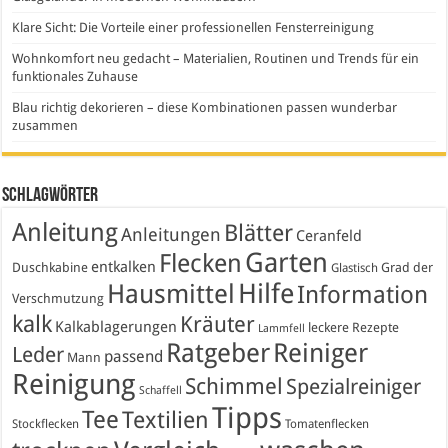
Klare Sicht: Die Vorteile einer professionellen Fensterreinigung
Wohnkomfort neu gedacht – Materialien, Routinen und Trends für ein
funktionales Zuhause
Blau richtig dekorieren – diese Kombinationen passen wunderbar
zusammen
Schlagwörter
Anleitung
Blätter
Anleitungen
Ceranfeld
Garten
Flecken
entkalken
Duschkabine
Grad der
Glastisch
Hausmittel
Hilfe
Information
Verschmutzung
kalk
Kräuter
Kalkablagerungen
leckere Rezepte
Lammfell
Ratgeber
Reiniger
Leder
passend
Mann
Reinigung
Schimmel
Spezialreiniger
Schaffell
Tipps
Tee
Textilien
Stockflecken
Tomatenflecken