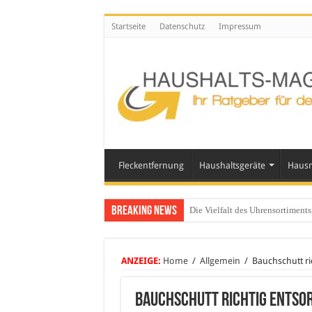
Startseite
Datenschutz
Impressum
Fleckentfernung
Haushaltsgeräte
Hausm
Breaking News
Glasgeländer in modernen Wohn
ANZEIGE:
Home
/
Allgemein
/
Bauchschutt r
Bauchschutt richtig entso