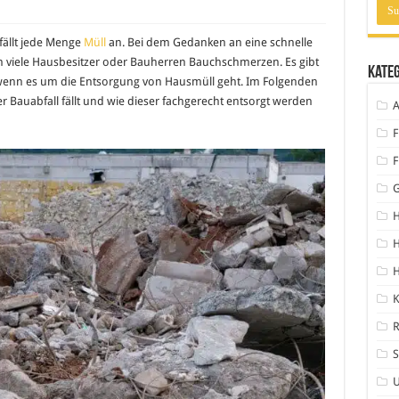
ällt jede Menge
Müll
an. Bei dem Gedanken an eine schnelle
viele Hausbesitzer oder Bauherren Bauchschmerzen. Es gibt
Kate
 wenn es um die Entsorgung von Hausmüll geht. Im Folgenden
r Bauabfall fällt und wie dieser fachgerecht entsorgt werden
A
F
F
H
H
K
S
U