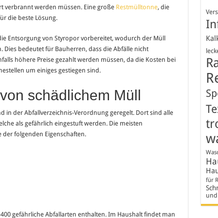
rt verbrannt werden müssen. Eine große
Restmülltonne
, die
Ver
ür die beste Lösung.
In
Kal
 die Entsorgung von Styropor vorbereitet, wodurch der Müll
Dies bedeutet für Bauherren, dass die Abfälle nicht
leck
R
ls höhere Preise gezahlt werden müssen, da die Kosten bei
stellen um einiges gestiegen sind.
R
 von schädlichem Müll
Sp
Te
 in der Abfallverzeichnis-Verordnung geregelt. Dort sind alle
tr
che als gefährlich eingestuft werden. Die meisten
e der folgenden Eigenschaften.
w
Wasc
Hau
Hau
für 
Schr
und
 400 gefährliche Abfallarten enthalten. Im Haushalt findet man