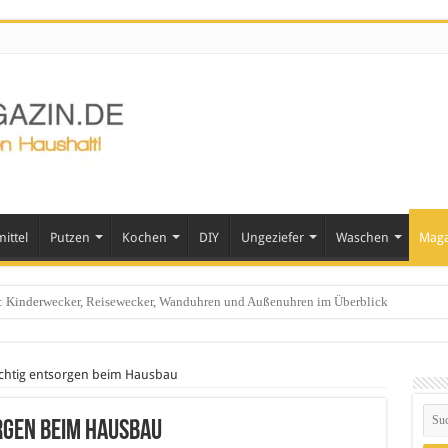
ittel
Putzen
Kochen
DIY
Ungeziefer
Waschen
Maga
häusern
ichtig entsorgen beim Hausbau
rgen beim Hausbau