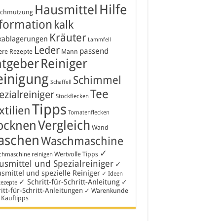
Hausmittel
Hilfe
schmutzung
formation
kalk
Kräuter
kablagerungen
Lammfell
Leder
passend
ere Rezepte
Mann
atgeber
Reiniger
einigung
Schimmel
Schaffell
Tee
ezialreiniger
Stockflecken
Tipps
xtilien
Tomatenflecken
Vergleich
ocknen
Wand
aschen
Waschmaschine
✓
Wertvolle Tipps
hmaschine reinigen
smittel und Spezialreiniger
✓
smittel und spezielle Reiniger
✓ Ideen
✓ Schritt-für-Schritt-Anleitung
✓
Rezepte
itt-für-Schritt-Anleitungen
✓ Warenkunde
 Kauftipps