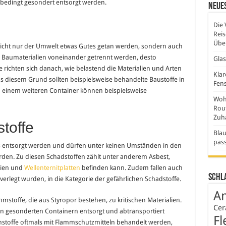
bedingt gesondert entsorgt werden.
Neues
Die 
Rei
Über
icht nur der Umwelt etwas Gutes getan werden, sondern auch
ie Baumaterialien voneinander getrennt werden, desto
Gla
se richten sich danach, wie belastend die Materialien und Arten
Klar
s diesem Grund sollten beispielsweise behandelte Baustoffe in
Fens
einem weiteren Container können beispielsweise
Wohn
Rout
Zuh
toffe
Blau
pas
 entsorgt werden und dürfen unter keinen Umständen in den
den. Zu diesen Schadstoffen zählt unter anderem Asbest,
alien und
Wellenternitplatten
befinden kann. Zudem fallen auch
Schl
erlegt wurden, in die Kategorie der gefährlichen Schadstoffe.
An
stoffe, die aus Styropor bestehen, zu kritischen Materialien.
Cer
in gesonderten Containern entsorgt und abtransportiert
Fl
mstoffe oftmals mit Flammschutzmitteln behandelt werden,