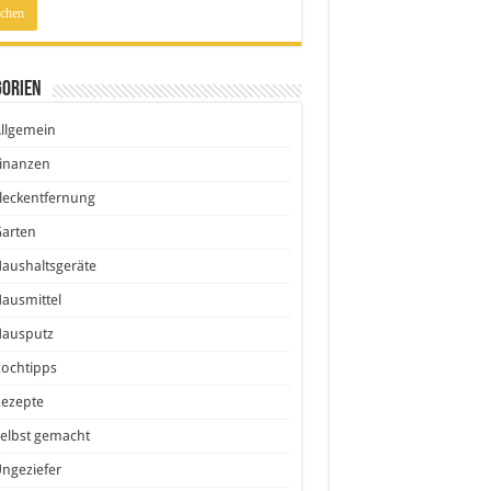
gorien
llgemein
inanzen
leckentfernung
Garten
aushaltsgeräte
ausmittel
Hausputz
ochtipps
Rezepte
elbst gemacht
ngeziefer