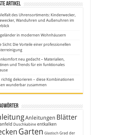
te Artikel
Vielfalt des Uhrensortiments: Kinderwecker,
sewecker, Wanduhren und Außenuhren im
blick
sgeländer in modernen Wohnhäusern
e Sicht: Die Vorteile einer professionellen
terreinigung
komfort neu gedacht – Materialien,
inen und Trends für ein funktionales
ause
 richtig dekorieren – diese Kombinationen
sen wunderbar zusammen
agwörter
leitung
Blätter
Anleitungen
anfeld
entkalken
Duschkabine
Garten
ecken
Grad der
Glastisch