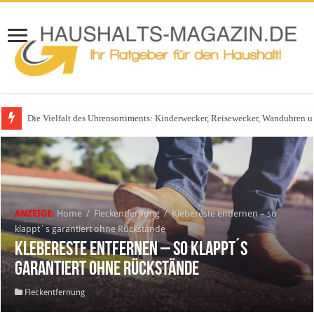
Die Vielfalt des Uhrensortiments: Kinderwecker, Reisewecker, Wanduhren 
Glasgeländer in modernen Wohnhäusern
ANZEIGE:
Home
/
Fleckentfernung
/
Klebereste entfernen – so
klappt´s garantiert ohne Rückstände
Klebereste entfernen – so klappt´s
garantiert ohne Rückstände
Fleckentfernung