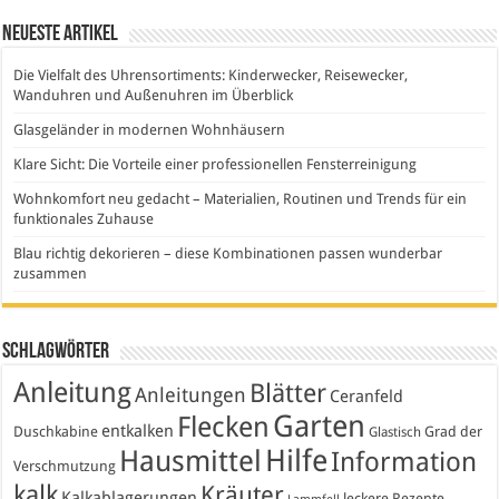
Neueste Artikel
Die Vielfalt des Uhrensortiments: Kinderwecker, Reisewecker,
Wanduhren und Außenuhren im Überblick
Glasgeländer in modernen Wohnhäusern
Klare Sicht: Die Vorteile einer professionellen Fensterreinigung
Wohnkomfort neu gedacht – Materialien, Routinen und Trends für ein
funktionales Zuhause
Blau richtig dekorieren – diese Kombinationen passen wunderbar
zusammen
Schlagwörter
Anleitung
Blätter
Anleitungen
Ceranfeld
Garten
Flecken
entkalken
Duschkabine
Grad der
Glastisch
Hausmittel
Hilfe
Information
Verschmutzung
kalk
Kräuter
Kalkablagerungen
leckere Rezepte