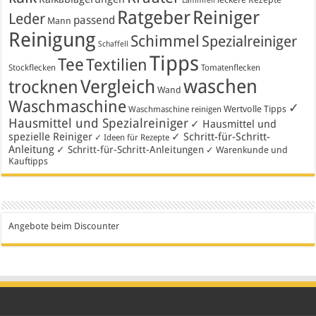
Lammfell
Ratgeber
Reiniger
Leder
passend
Mann
Reinigung
Schimmel
Spezialreiniger
Schaffell
Tipps
Tee
Textilien
Stockflecken
Tomatenflecken
waschen
Vergleich
trocknen
Wand
Waschmaschine
✓
Wertvolle Tipps
Waschmaschine reinigen
Hausmittel und Spezialreiniger
✓ Hausmittel und
spezielle Reiniger
✓ Schritt-für-Schritt-
✓ Ideen für Rezepte
Anleitung
✓ Schritt-für-Schritt-Anleitungen
✓ Warenkunde und
Kauftipps
Angebote beim Discounter