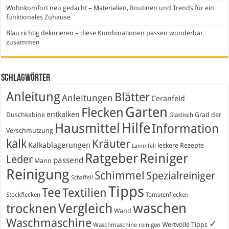
Wohnkomfort neu gedacht – Materialien, Routinen und Trends für ein
funktionales Zuhause
Blau richtig dekorieren – diese Kombinationen passen wunderbar
zusammen
Schlagwörter
Anleitung
Blätter
Anleitungen
Ceranfeld
Garten
Flecken
entkalken
Duschkabine
Grad der
Glastisch
Hausmittel
Hilfe
Information
Verschmutzung
kalk
Kräuter
Kalkablagerungen
leckere Rezepte
Lammfell
Ratgeber
Reiniger
Leder
passend
Mann
Reinigung
Schimmel
Spezialreiniger
Schaffell
Tipps
Tee
Textilien
Stockflecken
Tomatenflecken
waschen
Vergleich
trocknen
Wand
Waschmaschine
✓
Wertvolle Tipps
Waschmaschine reinigen