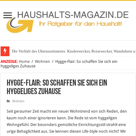
Die Vielfalt des Uhrensortiments: Kinderwecker, Reisewecker, Wanduhren 
Glasgeländer in modernen Wohnhäusern
ANZEIGE:
Home
/
Wohnen
/
Hygge-Flair: So schaffen Sie sich ein
hyggeliges Zuhause
Hygge-Flair: So schaffen Sie sich ein
hyggeliges Zuhause
Wohnen
Seit geraumer Zeit macht ein neuer Wohntrend von sich Reden, den
kaum noch einer ignorieren kann. Die Rede ist vom hyggeligen
Wohngefühl. Der besonders gemütliche Einrichtungsstil strahlt eine
urige Behaglichkeit aus. Sie kennen diesen Life-Style noch nicht? Wir