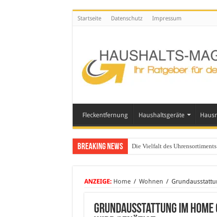
Startseite
Datenschutz
Impressum
Fleckentfernung
Haushaltsgeräte
Hausm
Breaking News
Die Vielfalt des Uhrensortimen
ANZEIGE:
Home
/
Wohnen
/
Grundausstattun
Grundausstattung im Home O