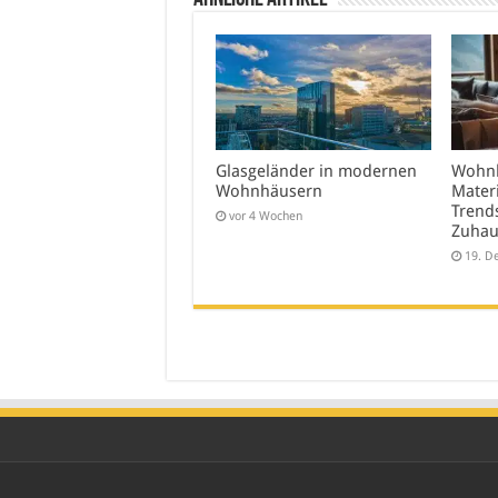
Glasgeländer in modernen
Wohnk
Wohnhäusern
Mater
Trends
vor 4 Wochen
Zuhau
19. D