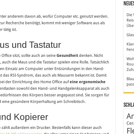
Neues
Die 
 unter anderem davon ab, wofür Computer etc. genutzt werden.
Rei
zur Recherche benötigt, kommt mit weniger Software aus als
Über
tätig ist.
Gla
us und Tastatur
Klar
Fens
ffice sitzt, sollte auch an seine
Gesundheit
denken. Nicht
Wohn
, auch die Maus und die Tastatur spielen eine Rolle. Tatsächlich
Rout
ohen Einsatz am Computer unter Entzündungen in den Hand-
Zuh
 ist das RSI-Syndrom, das auch als Mausarm bekannt ist. Damit
Blau
bei der Einrichtung des Home Office auf
eine ergonomische
pas
 entlasten sowohl den Hand- und Handgelenksapparat als auch
edürfnissen des Körpers besser angepasst sind. Sie sorgen für
d eine gesündere Körperhaltung am Schreibtisch.
Schl
An
und Kopierer
Cer
 zählt außerdem ein Drucker. Bestenfalls kann dieser auch
Fl