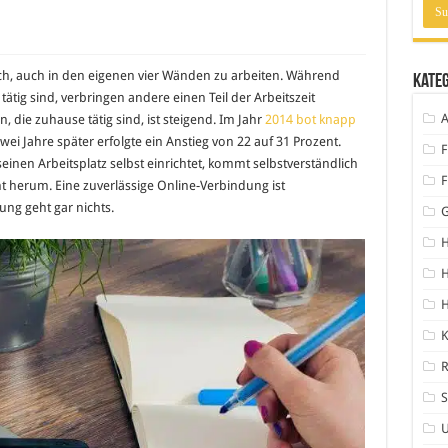
, auch in den eigenen vier Wänden zu arbeiten. Während
Kate
tätig sind, verbringen andere einen Teil der Arbeitszeit
A
 die zuhause tätig sind, ist steigend. Im Jahr
2014 bot knapp
ei Jahre später erfolgte ein Anstieg von 22 auf 31 Prozent.
F
einen Arbeitsplatz selbst einrichtet, kommt selbstverständlich
F
t herum. Eine zuverlässige Online-Verbindung ist
ng geht gar nichts.
H
H
K
S
U