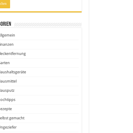
gorien
llgemein
inanzen
leckentfernung
Garten
aushaltsgeräte
ausmittel
Hausputz
ochtipps
Rezepte
elbst gemacht
ngeziefer