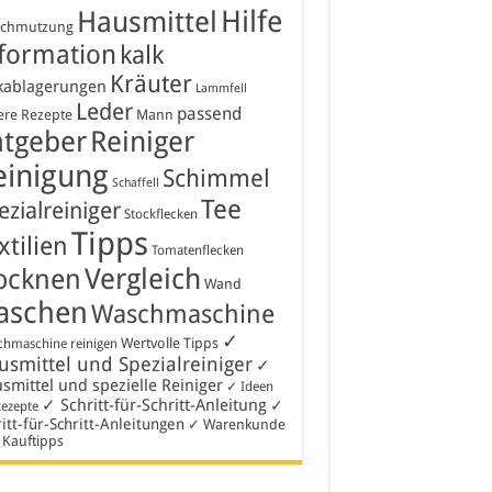
Hausmittel
Hilfe
schmutzung
formation
kalk
Kräuter
kablagerungen
Lammfell
Leder
passend
ere Rezepte
Mann
atgeber
Reiniger
einigung
Schimmel
Schaffell
Tee
ezialreiniger
Stockflecken
Tipps
xtilien
Tomatenflecken
Vergleich
ocknen
Wand
aschen
Waschmaschine
✓
Wertvolle Tipps
hmaschine reinigen
smittel und Spezialreiniger
✓
smittel und spezielle Reiniger
✓ Ideen
✓ Schritt-für-Schritt-Anleitung
✓
Rezepte
itt-für-Schritt-Anleitungen
✓ Warenkunde
 Kauftipps