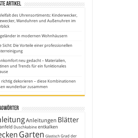
te Artikel
Vielfalt des Uhrensortiments: Kinderwecker,
sewecker, Wanduhren und Außenuhren im
blick
sgeländer in modernen Wohnhäusern
e Sicht: Die Vorteile einer professionellen
terreinigung
komfort neu gedacht – Materialien,
inen und Trends für ein funktionales
ause
 richtig dekorieren – diese Kombinationen
sen wunderbar zusammen
agwörter
leitung
Blätter
Anleitungen
anfeld
entkalken
Duschkabine
Garten
ecken
Grad der
Glastisch