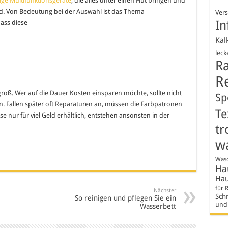
tige Multifunktionsgeräte
, die alles unter einen Hut bringen und
nd. Von Bedeutung bei der Auswahl ist das Thema
Ver
In
dass diese
Kal
leck
R
R
groß. Wer auf die Dauer Kosten einsparen möchte, sollte nicht
Sp
en. Fallen später oft Reparaturen an, müssen die Farbpatronen
Te
 nur für viel Geld erhältlich, entstehen ansonsten in der
tr
w
Wasc
Hau
Hau
für 
Nächster
Schr
So reinigen und pflegen Sie ein
und
Wasserbett