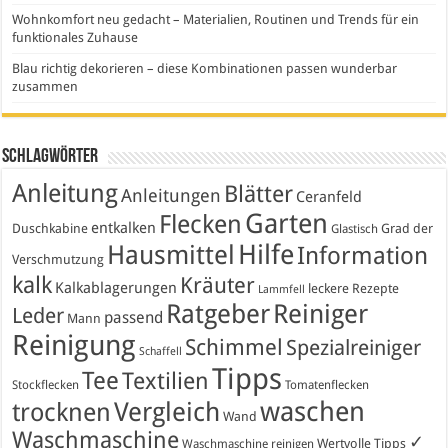
Wohnkomfort neu gedacht – Materialien, Routinen und Trends für ein
funktionales Zuhause
Blau richtig dekorieren – diese Kombinationen passen wunderbar
zusammen
Schlagwörter
Anleitung
Blätter
Anleitungen
Ceranfeld
Garten
Flecken
entkalken
Duschkabine
Grad der
Glastisch
Hausmittel
Hilfe
Information
Verschmutzung
kalk
Kräuter
Kalkablagerungen
leckere Rezepte
Lammfell
Ratgeber
Reiniger
Leder
passend
Mann
Reinigung
Schimmel
Spezialreiniger
Schaffell
Tipps
Tee
Textilien
Stockflecken
Tomatenflecken
waschen
Vergleich
trocknen
Wand
Waschmaschine
✓
Wertvolle Tipps
Waschmaschine reinigen