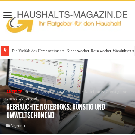
Die Vielfalt des Uhrensortiments: Kinderwecker, Reisewecker, Wanduhren 
ANZEIGE:
Home
/
Allgemein
/
Gebrauchte Notebooks: Günstig und
umweltschonend
Gebrauchte Notebooks: Günstig und
umweltschonend
Allgemein