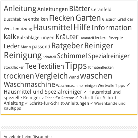
Anleitung
Blätter
Anleitungen
Ceranfeld
Garten
Flecken
entkalken
Duschkabine
Grad der
Glastisch
Hausmittel
Hilfe
Information
Verschmutzung
kalk
Kräuter
Kalkablagerungen
leckere Rezepte
Lammfell
Ratgeber
Reiniger
Leder
passend
Mann
Reinigung
Schimmel
Spezialreiniger
Schaffell
Tipps
Tee
Textilien
Stockflecken
Tomatenflecken
waschen
Vergleich
trocknen
Wand
Waschmaschine
✓
Wertvolle Tipps
Waschmaschine reinigen
Hausmittel und Spezialreiniger
✓ Hausmittel und
spezielle Reiniger
✓ Schritt-für-Schritt-
✓ Ideen für Rezepte
Anleitung
✓ Schritt-für-Schritt-Anleitungen
✓ Warenkunde und
Kauftipps
Angebote beim Discounter