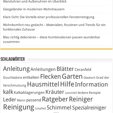
Wanduhren und Außenuhren im Überblick
Glasgeländer in modernen Wohnhäusern
Klare Sicht: Die Vorteile einer professionellen Fensterreinigung
Wohnkomfort neu gedacht – Materialien, Routinen und Trends für ein
funktionales Zuhause
Blau richtig dekorieren – diese Kombinationen passen wunderbar
zusammen
Schlagwörter
Anleitung
Blätter
Anleitungen
Ceranfeld
Garten
Flecken
entkalken
Duschkabine
Grad der
Glastisch
Hausmittel
Hilfe
Information
Verschmutzung
kalk
Kräuter
Kalkablagerungen
leckere Rezepte
Lammfell
Ratgeber
Reiniger
Leder
passend
Mann
Reinigung
Schimmel
Spezialreiniger
Schaffell