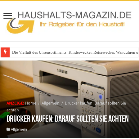
Die Vielfalt des Uhrensortiments: Kinderwecker, Reisewecker, Wanduhren 
ANZEIGE:
Home
/
Allgemein
/
Drucker kaufen: Darauf sollten Sie
achten
Drucker kaufen: Darauf sollten Sie achten
Allgemein