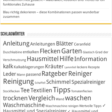
funktionales Zuhause
Blau richtig dekorieren – diese Kombinationen passen wunderbar
zusammen
Schlagwörter
Anleitung
Blätter
Anleitungen
Ceranfeld
Garten
Flecken
entkalken
Duschkabine
Grad der
Glastisch
Hausmittel
Hilfe
Information
Verschmutzung
kalk
Kräuter
Kalkablagerungen
leckere Rezepte
Lammfell
Ratgeber
Reiniger
Leder
passend
Mann
Reinigung
Schimmel
Spezialreiniger
Schaffell
Tipps
Tee
Textilien
Stockflecken
Tomatenflecken
waschen
Vergleich
trocknen
Wand
Waschmaschine
✓
Wertvolle Tipps
Waschmaschine reinigen
Hausmittel und Spezialreiniger
✓ Hausmittel und