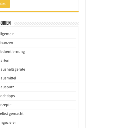
gorien
llgemein
inanzen
leckentfernung
Garten
aushaltsgeräte
ausmittel
Hausputz
ochtipps
Rezepte
elbst gemacht
ngeziefer