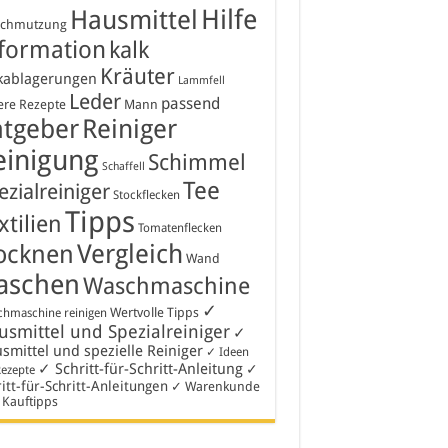
Hausmittel
Hilfe
schmutzung
formation
kalk
Kräuter
kablagerungen
Lammfell
Leder
passend
ere Rezepte
Mann
atgeber
Reiniger
einigung
Schimmel
Schaffell
Tee
ezialreiniger
Stockflecken
Tipps
xtilien
Tomatenflecken
Vergleich
ocknen
Wand
aschen
Waschmaschine
✓
Wertvolle Tipps
hmaschine reinigen
smittel und Spezialreiniger
✓
smittel und spezielle Reiniger
✓ Ideen
✓ Schritt-für-Schritt-Anleitung
✓
Rezepte
itt-für-Schritt-Anleitungen
✓ Warenkunde
 Kauftipps