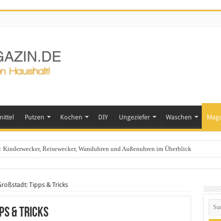
ittel
Putzen
Kochen
DIY
Ungeziefer
Waschen
Maga
ts: Kinderwecker, Reisewecker, Wanduhren und Außenuhren im Überblick
roßstadt: Tipps & Tricks
ps & Tricks