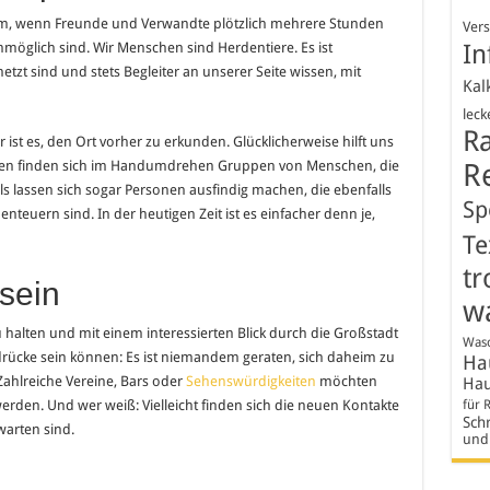
lem, wenn Freunde und Verwandte plötzlich mehrere Stunden
Ver
In
möglich sind. Wir Menschen sind Herdentiere. Es ist
tzt sind und stets Begleiter an unserer Seite wissen, mit
Kal
leck
R
 ist es, den Ort vorher zu erkunden. Glücklicherweise hilft uns
R
nsten finden sich im Handumdrehen Gruppen von Menschen, die
 lassen sich sogar Personen ausfindig machen, die ebenfalls
Sp
nteuern sind. In der heutigen Zeit ist es einfacher denn je,
Te
tr
sein
w
 halten und mit einem interessierten Blick durch die Großstadt
Wasc
drücke sein können: Es ist niemandem geraten, sich daheim zu
Hau
ahlreiche Vereine, Bars oder
Sehenswürdigkeiten
möchten
Hau
für 
erden. Und wer weiß: Vielleicht finden sich die neuen Kontakte
Schr
warten sind.
und