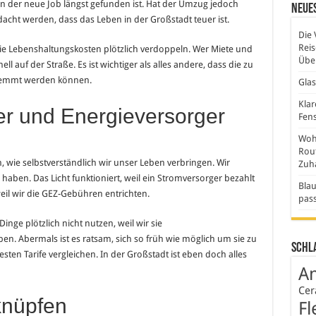
n der neue Job längst gefunden ist. Hat der Umzug jedoch
Neues
cht werden, dass das Leben in der Großstadt teuer ist.
Die 
Rei
die Lebenshaltungskosten plötzlich verdoppeln. Wer Miete und
Über
l auf der Straße. Es ist wichtiger als alles andere, dass die zu
temmt werden können.
Gla
Klar
er und Energieversorger
Fens
Wohn
Rout
, wie selbstverständlich wir unser Leben verbringen. Wir
Zuh
 haben. Das Licht funktioniert, weil ein Stromversorger bezahlt
Blau
eil wir die GEZ-Gebühren entrichten.
pas
inge plötzlich nicht nutzen, weil wir sie
n. Abermals ist es ratsam, sich so früh wie möglich um sie zu
Schl
sten Tarife vergleichen. In der Großstadt ist eben doch alles
An
Cer
knüpfen
Fl