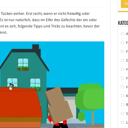
cken einher. Erst recht, wenn er nicht freiwillig oder
Es ist nur natürlich, dass im Eifer des Gefechts der ein oder
Kate
t es sich, folgende Tipps und Tricks zu beachten, bevor der
innt.
A
F
F
H
H
K
S
U