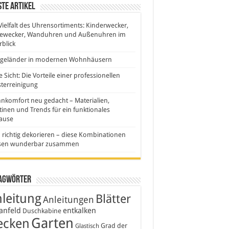
te Artikel
Vielfalt des Uhrensortiments: Kinderwecker,
sewecker, Wanduhren und Außenuhren im
blick
sgeländer in modernen Wohnhäusern
e Sicht: Die Vorteile einer professionellen
terreinigung
komfort neu gedacht – Materialien,
inen und Trends für ein funktionales
ause
 richtig dekorieren – diese Kombinationen
sen wunderbar zusammen
agwörter
leitung
Blätter
Anleitungen
anfeld
entkalken
Duschkabine
Garten
ecken
Grad der
Glastisch