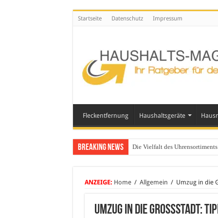
Startseite
Datenschutz
Impressum
Fleckentfernung
Haushaltsgeräte
Hausm
Breaking News
Die Vielfalt des Uhrensortimen
ANZEIGE:
Home
/
Allgemein
/
Umzug in die G
Umzug in die Großstadt: Tip