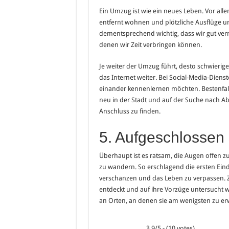
Ein Umzug ist wie ein neues Leben. Vor al
entfernt wohnen und plötzliche Ausflüge un
dementsprechend wichtig, dass wir gut verne
denen wir Zeit verbringen können.
Je weiter der Umzug führt, desto schwieriger
das Internet weiter. Bei Social-Media-Die
einander kennenlernen möchten. Bestenfalls
neu in der Stadt und auf der Suche nach Abe
Anschluss zu finden.
5. Aufgeschlossen 
Überhaupt ist es ratsam, die Augen offen zu
zu wandern. So erschlagend die ersten Ein
verschanzen und das Leben zu verpassen. Z
entdeckt und auf ihre Vorzüge untersucht w
an Orten, an denen sie am wenigsten zu er
3.9/5 - (10 votes)