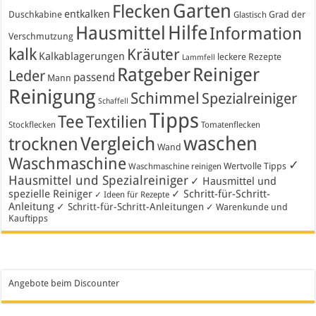
Garten
Flecken
entkalken
Duschkabine
Grad der
Glastisch
Hausmittel
Hilfe
Information
Verschmutzung
kalk
Kräuter
Kalkablagerungen
leckere Rezepte
Lammfell
Ratgeber
Reiniger
Leder
passend
Mann
Reinigung
Schimmel
Spezialreiniger
Schaffell
Tipps
Tee
Textilien
Stockflecken
Tomatenflecken
waschen
Vergleich
trocknen
Wand
Waschmaschine
✓
Wertvolle Tipps
Waschmaschine reinigen
Hausmittel und Spezialreiniger
✓ Hausmittel und
spezielle Reiniger
✓ Schritt-für-Schritt-
✓ Ideen für Rezepte
Anleitung
✓ Schritt-für-Schritt-Anleitungen
✓ Warenkunde und
Kauftipps
Angebote beim Discounter