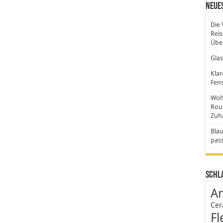
Neues
Die 
Rei
Über
Gla
Klar
Fens
Wohn
Rout
Zuh
Blau
pas
Schl
An
Cer
Fl