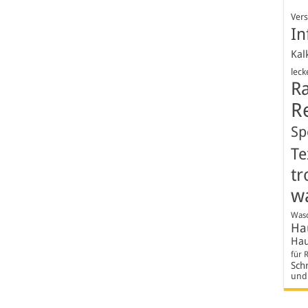
Ver
In
Kal
leck
R
R
Sp
Te
tr
w
Wasc
Hau
Hau
für 
Schr
und