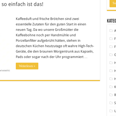
so einfach ist das!
Kaffeeduft und frische Brötchen sind zwei
Kate
essentielle Zutaten für den guten Start in einen
neuen Tag. Da wo unsere Großmütter die
A
Kaffeebohne noch per Handmühle und
F
Porzellanfilter aufgebrüht hätten, stehen in
deutschen Küchen heutzutage oft wahre High-Tech-
F
Geräte, die den braunen Morgentrunk aus Kapseln,
Pads oder sogar nach der Uhr programmiert …
H
Weiterlesen »
H
K
S
U