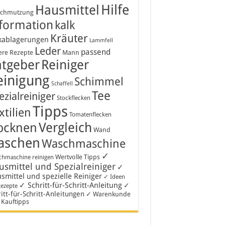
Hausmittel
Hilfe
schmutzung
formation
kalk
Kräuter
kablagerungen
Lammfell
Leder
passend
ere Rezepte
Mann
atgeber
Reiniger
einigung
Schimmel
Schaffell
Tee
ezialreiniger
Stockflecken
Tipps
xtilien
Tomatenflecken
Vergleich
ocknen
Wand
aschen
Waschmaschine
✓
Wertvolle Tipps
hmaschine reinigen
smittel und Spezialreiniger
✓
smittel und spezielle Reiniger
✓ Ideen
✓ Schritt-für-Schritt-Anleitung
✓
Rezepte
itt-für-Schritt-Anleitungen
✓ Warenkunde
 Kauftipps