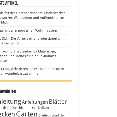
te Artikel
Vielfalt des Uhrensortiments: Kinderwecker,
sewecker, Wanduhren und Außenuhren im
blick
sgeländer in modernen Wohnhäusern
e Sicht: Die Vorteile einer professionellen
terreinigung
komfort neu gedacht – Materialien,
inen und Trends für ein funktionales
ause
 richtig dekorieren – diese Kombinationen
sen wunderbar zusammen
agwörter
leitung
Blätter
Anleitungen
anfeld
entkalken
Duschkabine
Garten
ecken
Grad der
Glastisch