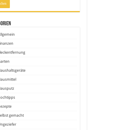
gorien
llgemein
inanzen
leckentfernung
Garten
aushaltsgeräte
ausmittel
Hausputz
ochtipps
Rezepte
elbst gemacht
ngeziefer