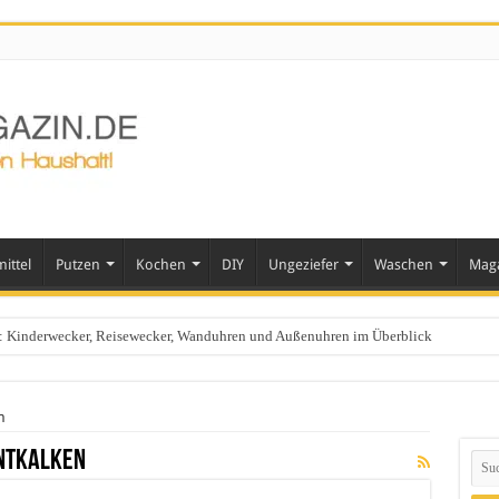
ittel
Putzen
Kochen
DIY
Ungeziefer
Waschen
Mag
ts: Kinderwecker, Reisewecker, Wanduhren und Außenuhren im Überblick
n
ntkalken