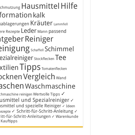
Hausmittel
Hilfe
schmutzung
formation
kalk
Kräuter
kablagerungen
Lammfell
Leder
passend
ere Rezepte
Mann
atgeber
Reiniger
einigung
Schimmel
Schaffell
Tee
ezialreiniger
Stockflecken
Tipps
xtilien
Tomatenflecken
Vergleich
ocknen
Wand
aschen
Waschmaschine
✓
Wertvolle Tipps
hmaschine reinigen
smittel und Spezialreiniger
✓
smittel und spezielle Reiniger
✓ Ideen
✓ Schritt-für-Schritt-Anleitung
✓
Rezepte
itt-für-Schritt-Anleitungen
✓ Warenkunde
 Kauftipps