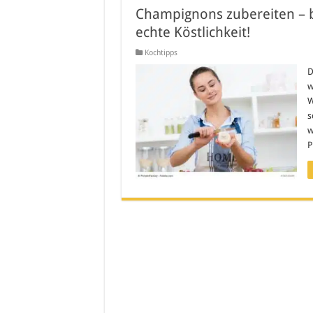
Champignons zubereiten – br
echte Köstlichkeit!
Kochtipps
D
w
W
s
w
P