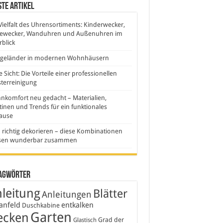
te Artikel
Vielfalt des Uhrensortiments: Kinderwecker,
sewecker, Wanduhren und Außenuhren im
blick
sgeländer in modernen Wohnhäusern
e Sicht: Die Vorteile einer professionellen
terreinigung
komfort neu gedacht – Materialien,
inen und Trends für ein funktionales
ause
 richtig dekorieren – diese Kombinationen
sen wunderbar zusammen
agwörter
leitung
Blätter
Anleitungen
anfeld
entkalken
Duschkabine
Garten
ecken
Grad der
Glastisch