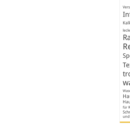
Ver
In
Kal
leck
R
R
Sp
Te
tr
w
Wasc
Hau
Hau
für 
Schr
und