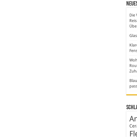
Neues
Die 
Rei
Über
Gla
Klar
Fens
Wohn
Rout
Zuh
Blau
pas
Schl
An
Cer
Fl