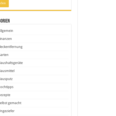
gorien
llgemein
inanzen
leckentfernung
Garten
aushaltsgeräte
ausmittel
Hausputz
ochtipps
Rezepte
elbst gemacht
ngeziefer