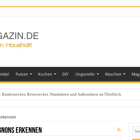
ittel
Putzen
Kochen
DIY
Ungeziefer
Waschen
Mag
ts: Kinderwecker, Reisewecker, Wanduhren und Außenuhren im Überblick
 erkennen
gnons erkennen