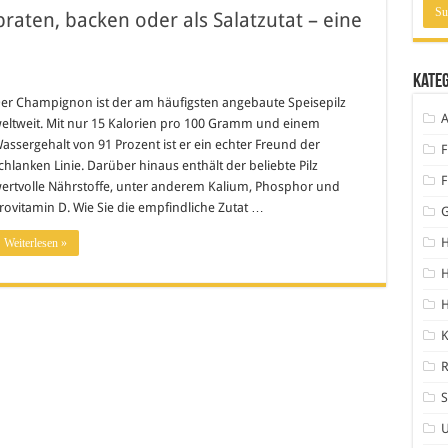
aten, backen oder als Salatzutat – eine
Kate
er Champignon ist der am häufigsten angebaute Speisepilz
A
eltweit. Mit nur 15 Kalorien pro 100 Gramm und einem
assergehalt von 91 Prozent ist er ein echter Freund der
F
chlanken Linie. Darüber hinaus enthält der beliebte Pilz
F
ertvolle Nährstoffe, unter anderem Kalium, Phosphor und
rovitamin D. Wie Sie die empfindliche Zutat …
H
Weiterlesen »
H
K
S
U