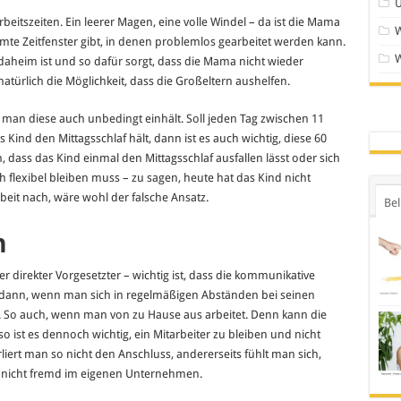
U
Arbeitszeiten. Ein leerer Magen, eine volle Windel – da ist die Mama
mte Zeitfenster gibt, in denen problemlos gearbeitet werden kann.
daheim ist und so dafür sorgt, dass die Mama nicht wieder
türlich die Möglichkeit, dass die Großeltern aushelfen.
ss man diese auch unbedingt einhält. Soll jeden Tag zwischen 11
 Kind den Mittagsschlaf hält, dann ist es auch wichtig, diese 60
 dass das Kind einmal den Mittagsschlaf ausfallen lässt oder sich
 flexibel bleiben muss – zu sagen, heute hat das Kind nicht
eit nach, wäre wohl der falsche Ansatz.
Bel
n
r direkter Vorgesetzter – wichtig ist, dass die kommunikative
r dann, wenn man sich in regelmäßigen Abständen bei seinen
. So auch, wenn man von zu Hause aus arbeitet. Denn kann die
o ist es dennoch wichtig, ein Mitarbeiter zu bleiben und nicht
liert man so nicht den Anschluss, andererseits fühlt man sich,
 nicht fremd im eigenen Unternehmen.