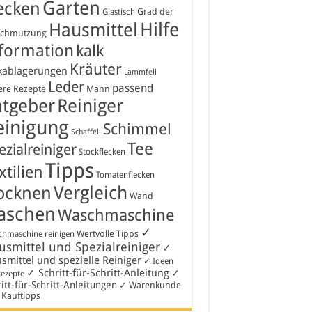
Garten
ecken
Grad der
Glastisch
Hausmittel
Hilfe
schmutzung
formation
kalk
Kräuter
kablagerungen
Lammfell
Leder
passend
ere Rezepte
Mann
atgeber
Reiniger
einigung
Schimmel
Schaffell
Tee
ezialreiniger
Stockflecken
Tipps
xtilien
Tomatenflecken
Vergleich
ocknen
Wand
aschen
Waschmaschine
✓
Wertvolle Tipps
hmaschine reinigen
smittel und Spezialreiniger
✓
smittel und spezielle Reiniger
✓ Ideen
✓ Schritt-für-Schritt-Anleitung
✓
Rezepte
itt-für-Schritt-Anleitungen
✓ Warenkunde
 Kauftipps