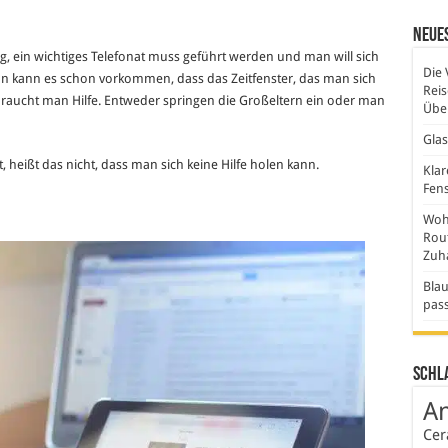
Neues
ertig, ein wichtiges Telefonat muss geführt werden und man will sich
Die 
nn kann es schon vorkommen, dass das Zeitfenster, das man sich
Rei
er braucht man Hilfe. Entweder springen die Großeltern ein oder man
Über
Gla
heißt das nicht, dass man sich keine Hilfe holen kann.
Klar
Fens
Wohn
Rout
Zuh
Blau
pas
Schl
An
Cer