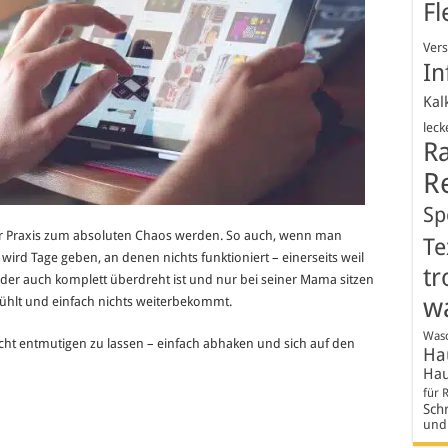
Fl
Ver
In
Kal
leck
R
R
Sp
der Praxis zum absoluten Chaos werden. So auch, wenn man
Te
ird Tage geben, an denen nichts funktioniert – einerseits weil
tr
 oder auch komplett überdreht ist und nur bei seiner Mama sitzen
w
fühlt und einfach nichts weiterbekommt.
Wasc
nicht entmutigen zu lassen – einfach abhaken und sich auf den
Hau
Hau
für 
Schr
und