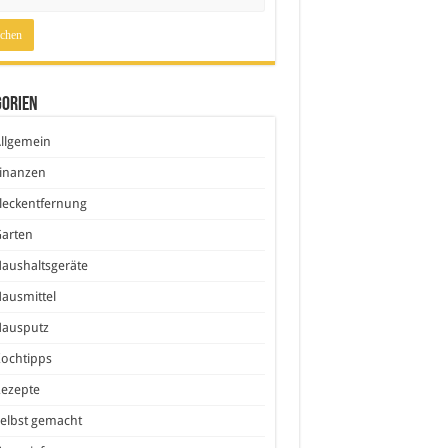
gorien
llgemein
inanzen
leckentfernung
Garten
aushaltsgeräte
ausmittel
Hausputz
ochtipps
Rezepte
elbst gemacht