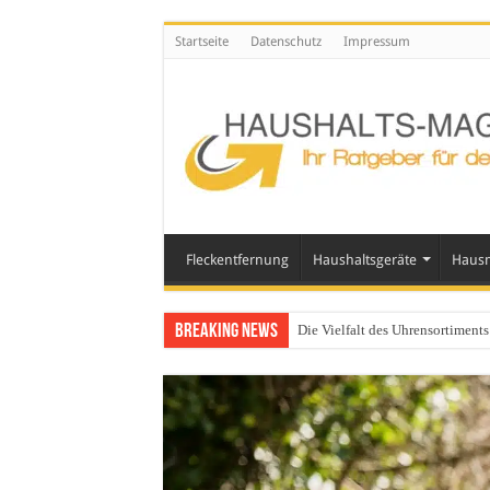
Startseite
Datenschutz
Impressum
Fleckentfernung
Haushaltsgeräte
Hausm
Breaking News
Die Vielfalt des Uhrensortimen
Glasgeländer in modernen Wohn