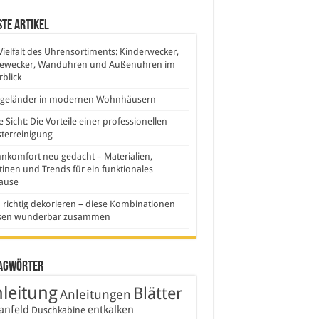
te Artikel
Vielfalt des Uhrensortiments: Kinderwecker,
sewecker, Wanduhren und Außenuhren im
blick
sgeländer in modernen Wohnhäusern
e Sicht: Die Vorteile einer professionellen
terreinigung
komfort neu gedacht – Materialien,
inen und Trends für ein funktionales
ause
 richtig dekorieren – diese Kombinationen
sen wunderbar zusammen
agwörter
leitung
Blätter
Anleitungen
anfeld
entkalken
Duschkabine