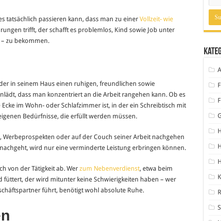
 es tatsächlich passieren kann, dass man zu einer
Vollzeit- wie
ungen trifft, der schafft es problemlos, Kind sowie Job unter
ch – zu bekommen.
Kate
A
oder in seinem Haus einen ruhigen, freundlichen sowie
F
inlädt, dass man konzentriert an die Arbeit rangehen kann. Ob es
F
 Ecke im Wohn- oder Schlafzimmer ist, in der ein Schreibtisch mit
igenen Bedürfnisse, die erfüllt werden müssen.
H
n, Werbeprospekten oder auf der Couch seiner Arbeit nachgehen
H
nachgeht, wird nur eine verminderte Leistung erbringen können.
ch von der Tätigkeit ab. Wer
zum Nebenverdienst
, etwa beim
K
üttert, der wird mitunter keine Schwierigkeiten haben – wer
chäftspartner führt, benötigt wohl absolute Ruhe.
S
en