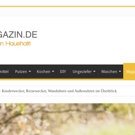
ittel
Putzen
Kochen
DIY
Ungeziefer
Waschen
Maga
ts: Kinderwecker, Reisewecker, Wanduhren und Außenuhren im Überblick
häusern