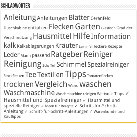
Schlagwörter
Anleitung
Blätter
Anleitungen
Ceranfeld
Garten
Flecken
entkalken
Duschkabine
Grad der
Glastisch
Hausmittel
Hilfe
Information
Verschmutzung
kalk
Kräuter
Kalkablagerungen
leckere Rezepte
Lammfell
Ratgeber
Reiniger
Leder
passend
Mann
Reinigung
Schimmel
Spezialreiniger
Schaffell
Tipps
Tee
Textilien
Stockflecken
Tomatenflecken
waschen
Vergleich
trocknen
Wand
Waschmaschine
✓
Wertvolle Tipps
Waschmaschine reinigen
Hausmittel und Spezialreiniger
✓ Hausmittel und
spezielle Reiniger
✓ Schritt-für-Schritt-
✓ Ideen für Rezepte
Anleitung
✓ Schritt-für-Schritt-Anleitungen
✓ Warenkunde und
Kauftipps