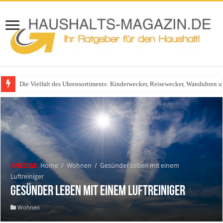
Die Vielfalt des Uhrensortiments: Kinderwecker, Reisewecker, Wanduhren 
Glasgeländer in modernen Wohnhäusern
ANZEIGE:
Home
/
Wohnen
/
Gesünder Leben mit einem
Luftreiniger
Gesünder Leben mit einem Luftreiniger
Wohnen