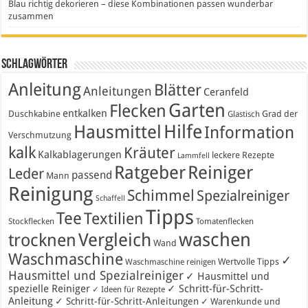
Blau richtig dekorieren – diese Kombinationen passen wunderbar
zusammen
Schlagwörter
Anleitung
Blätter
Anleitungen
Ceranfeld
Garten
Flecken
entkalken
Duschkabine
Grad der
Glastisch
Hausmittel
Hilfe
Information
Verschmutzung
kalk
Kräuter
Kalkablagerungen
leckere Rezepte
Lammfell
Ratgeber
Reiniger
Leder
passend
Mann
Reinigung
Schimmel
Spezialreiniger
Schaffell
Tipps
Tee
Textilien
Stockflecken
Tomatenflecken
waschen
Vergleich
trocknen
Wand
Waschmaschine
✓
Wertvolle Tipps
Waschmaschine reinigen
Hausmittel und Spezialreiniger
✓ Hausmittel und
spezielle Reiniger
✓ Schritt-für-Schritt-
✓ Ideen für Rezepte
Anleitung
✓ Schritt-für-Schritt-Anleitungen
✓ Warenkunde und