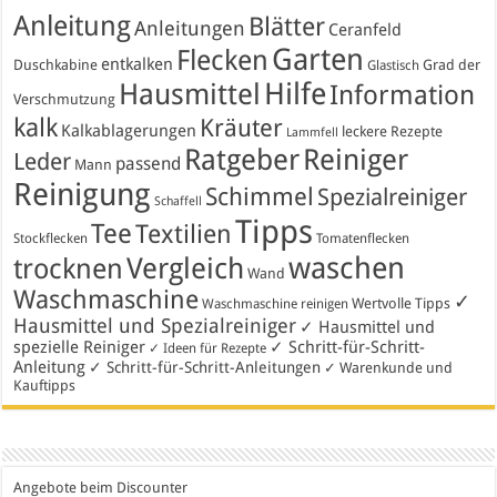
Anleitung
Blätter
Anleitungen
Ceranfeld
Garten
Flecken
entkalken
Duschkabine
Grad der
Glastisch
Hausmittel
Hilfe
Information
Verschmutzung
kalk
Kräuter
Kalkablagerungen
leckere Rezepte
Lammfell
Ratgeber
Reiniger
Leder
passend
Mann
Reinigung
Schimmel
Spezialreiniger
Schaffell
Tipps
Tee
Textilien
Stockflecken
Tomatenflecken
waschen
Vergleich
trocknen
Wand
Waschmaschine
✓
Wertvolle Tipps
Waschmaschine reinigen
Hausmittel und Spezialreiniger
✓ Hausmittel und
spezielle Reiniger
✓ Schritt-für-Schritt-
✓ Ideen für Rezepte
Anleitung
✓ Schritt-für-Schritt-Anleitungen
✓ Warenkunde und
Kauftipps
Angebote beim Discounter