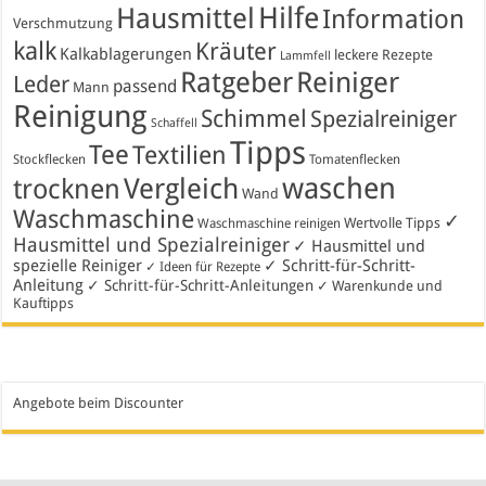
Hausmittel
Hilfe
Information
Verschmutzung
kalk
Kräuter
Kalkablagerungen
leckere Rezepte
Lammfell
Ratgeber
Reiniger
Leder
passend
Mann
Reinigung
Schimmel
Spezialreiniger
Schaffell
Tipps
Tee
Textilien
Stockflecken
Tomatenflecken
waschen
Vergleich
trocknen
Wand
Waschmaschine
✓
Wertvolle Tipps
Waschmaschine reinigen
Hausmittel und Spezialreiniger
✓ Hausmittel und
spezielle Reiniger
✓ Schritt-für-Schritt-
✓ Ideen für Rezepte
Anleitung
✓ Schritt-für-Schritt-Anleitungen
✓ Warenkunde und
Kauftipps
Angebote beim Discounter