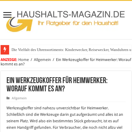
Die Vielfalt des Uhrensortiments: Kinderwecker, Reisewecker, Wanduhren 
Glasgeländer in modernen Wohnhäusern
ANZEIGE:
Home
/
Allgemein
/
Ein Werkzeugkoffer für Heimwerker: Worauf
kommt es an?
Ein Werkzeugkoffer für Heimwerker:
Worauf kommt es an?
Allgemein
Werkzeugkoffer sind nahezu unverzichtbar für Heimwerker.
Schließlich sind die Werkzeuge darin gut aufgeräumt und alles ist an
seinem Platz. Wird also ein bestimmtes Stück gebraucht, ist es auf
einen Handgriff gefunden. Für Verbraucher, die noch nicht allzu viel