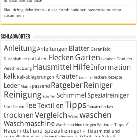
funktionales Zuhause
Blau richtig dekorieren – diese Kombinationen passen wunderbar
zusammen
Schlagwörter
Anleitung
Blätter
Anleitungen
Ceranfeld
Garten
Flecken
entkalken
Duschkabine
Grad der
Glastisch
Hausmittel
Hilfe
Information
Verschmutzung
kalk
Kräuter
Kalkablagerungen
leckere Rezepte
Lammfell
Ratgeber
Reiniger
Leder
passend
Mann
Reinigung
Schimmel
Spezialreiniger
Schaffell
Tipps
Tee
Textilien
Stockflecken
Tomatenflecken
waschen
Vergleich
trocknen
Wand
Waschmaschine
✓
Wertvolle Tipps
Waschmaschine reinigen
Hausmittel und Spezialreiniger
✓ Hausmittel und
spezielle Reiniger
✓ Schritt-für-Schritt-