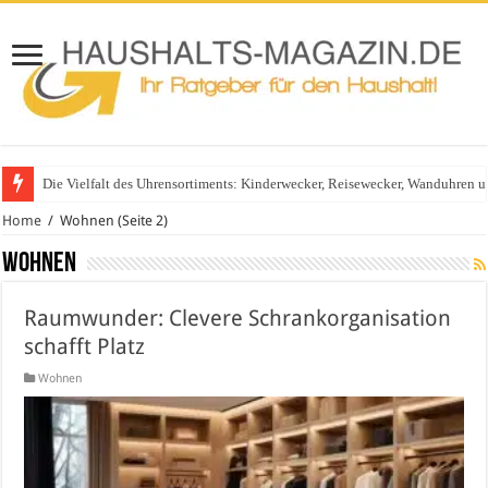
Die Vielfalt des Uhrensortiments: Kinderwecker, Reisewecker, Wanduhren 
Glasgeländer in modernen Wohnhäusern
Home
/
Wohnen
(Seite 2)
Wohnen
Raumwunder: Clevere Schrankorganisation
schafft Platz
Wohnen