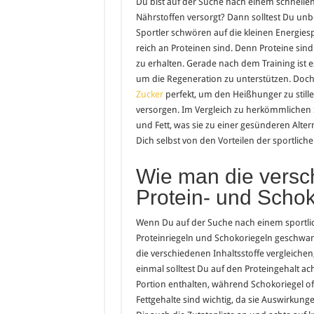
Du bist auf der Suche nach einem schnelle
Nährstoffen versorgt? Dann solltest Du unb
Sportler schwören auf die kleinen Energies
reich an Proteinen sind. Denn Proteine si
zu erhalten. Gerade nach dem Training ist e
um die Regeneration zu unterstützen. Doch
Zucker
perfekt, um den Heißhunger zu stille
versorgen. Im Vergleich zu herkömmlichen 
und Fett, was sie zu einer gesünderen Alte
Dich selbst von den Vorteilen der sportlich
Wie man die versch
Protein- und Schok
Wenn Du auf der Suche nach einem sportlic
Proteinriegeln und Schokoriegeln geschwank
die verschiedenen Inhaltsstoffe vergleichen
einmal solltest Du auf den Proteingehalt a
Portion enthalten, während Schokoriegel o
Fettgehalte sind wichtig, da sie Auswirku