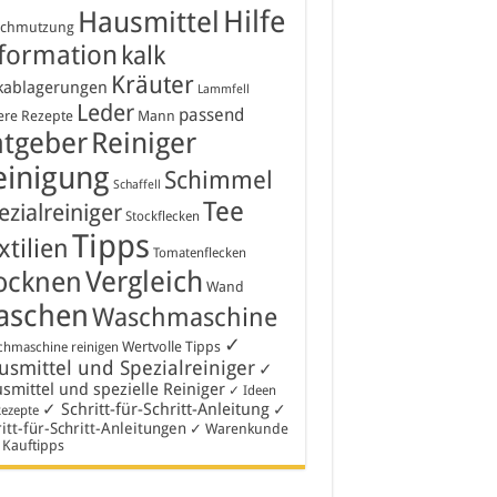
Hausmittel
Hilfe
schmutzung
formation
kalk
Kräuter
kablagerungen
Lammfell
Leder
passend
ere Rezepte
Mann
atgeber
Reiniger
einigung
Schimmel
Schaffell
Tee
ezialreiniger
Stockflecken
Tipps
xtilien
Tomatenflecken
Vergleich
ocknen
Wand
aschen
Waschmaschine
✓
Wertvolle Tipps
hmaschine reinigen
smittel und Spezialreiniger
✓
smittel und spezielle Reiniger
✓ Ideen
✓ Schritt-für-Schritt-Anleitung
✓
Rezepte
itt-für-Schritt-Anleitungen
✓ Warenkunde
 Kauftipps