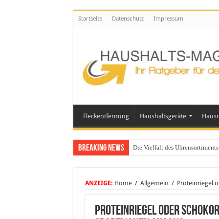
Startseite
Datenschutz
Impressum
Fleckentfernung
Haushaltsgeräte
Hausm
Breaking News
Die Vielfalt des Uhrensortimen
ANZEIGE:
Home
/
Allgemein
/
Proteinriegel 
Proteinriegel oder Schokor