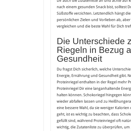
Dir auch die Zutatenliste an und achte auf
nach einem gesunden Snack bist, solltest D
Süßstoffe verzichten. Letztendlich hängt d
persönlichen Zielen und Vorlieben ab, aber
vergleichen und die beste Wahl für Dich tref
Die Unterschiede 
Riegeln in Bezug 
Gesundheit
Du fragst Dich sicherlich, welche Unterschi
Energie, Ernährung und Gesundheit gibt. Nun
Proteinriegel enthalten in der Regel mehr P
Proteinriegel Dir eine langanhaltende Ener
halten können. Schokoriegel hingegen könn
wieder abfallen lassen und zu Heißhungerat
eine bessere Wahl, da sie weniger Kalorien
geht, ist es wichtig zu beachten, dass Sch
gefüllt sind, während Proteinriegel oft natü
wichtig, die Zutatenliste zu überprüfen, um