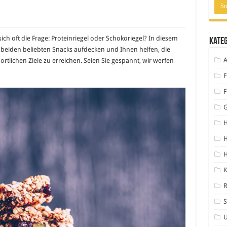
sich oft die Frage: Proteinriegel oder Schokoriegel? In diesem
Kate
 beiden beliebten Snacks aufdecken und Ihnen helfen, die
A
ortlichen Ziele zu erreichen. Seien Sie gespannt, wir werfen
F
F
H
H
K
S
U