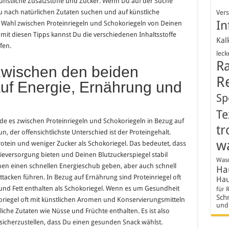
 künstliche Zusatzstoffe und Zucker. Wenn Du auf der Suche
u nach natürlichen Zutaten suchen und auf künstliche
Ver
In
ie Wahl zwischen Proteinriegeln und Schokoriegeln von Deinen
 mit diesen Tipps kannst Du die verschiedenen Inhaltsstoffe
Kal
fen.
leck
R
zwischen den beiden
R
auf Energie, Ernährung und
Sp
Te
ede es zwischen Proteinriegeln und Schokoriegeln in Bezug auf
tr
, der offensichtlichste Unterschied ist der Proteingehalt.
w
rotein und weniger Zucker als Schokoriegel. Das bedeutet, dass
gieversorgung bieten und Deinen Blutzuckerspiegel stabil
Wasc
en einen schnellen Energieschub geben, aber auch schnell
Hau
tacken führen. In Bezug auf Ernährung sind Proteinriegel oft
Hau
 und Fett enthalten als Schokoriegel. Wenn es um Gesundheit
für 
Schr
okoriegel oft mit künstlichen Aromen und Konservierungsmitteln
und
rliche Zutaten wie Nüsse und Früchte enthalten. Es ist also
 sicherzustellen, dass Du einen gesunden Snack wählst.