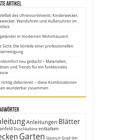
te Artikel
Vielfalt des Uhrensortiments: Kinderwecker,
sewecker, Wanduhren und Außenuhren im
blick
sgeländer in modernen Wohnhäusern
e Sicht: Die Vorteile einer professionellen
terreinigung
komfort neu gedacht – Materialien,
inen und Trends für ein funktionales
ause
 richtig dekorieren – diese Kombinationen
sen wunderbar zusammen
agwörter
leitung
Blätter
Anleitungen
anfeld
entkalken
Duschkabine
Garten
ecken
Grad der
Glastisch