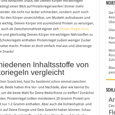
n und einfachen Snack, der Deinen Körper mit wichtigen
Neues
edingt einen Blick auf Proteinriegel werfen! Immer mehr
pender, die nicht nur lecker schmecken, sondern auch noch
Die 
Rei
nd für den Körper unverzichtbar, um Muskeln aufzubauen und
Über
s wichtig, Deinen Körper mit ausreichend Protein zu versorgen,
 auch als Zwischenmahlzeit eignen sich
Protein Riegel ohne
Gla
n und gleichzeitig Deinen Körper mit wichtigen Nährstoffen zu
Klar
Schokoriegeln enthalten Proteinriegel zudem weniger Zucker
Fens
rnative macht. Probier es doch einfach mal aus und überzeuge
Wohn
en Snacks!
Rout
Zuh
iedenen Inhaltsstoffe von
Blau
oriegeln vergleicht
pas
hen Snack bist, hast Du bestimmt schon einmal zwischen
t. Beide haben ihre Vor- und Nachteile, aber wie kannst Du
Schl
, um die beste Wahl für Deine Bedürfnisse zu treffen? Zunächst
An
chten. Proteinriegel sollten mindestens 20 Gramm Protein pro
ft nur 1-2 Gramm enthalten. Aber auch die Kohlenhydrat- und
Cer
ngen auf Deine Energie und Dein Gewicht haben können. Schau
Fl