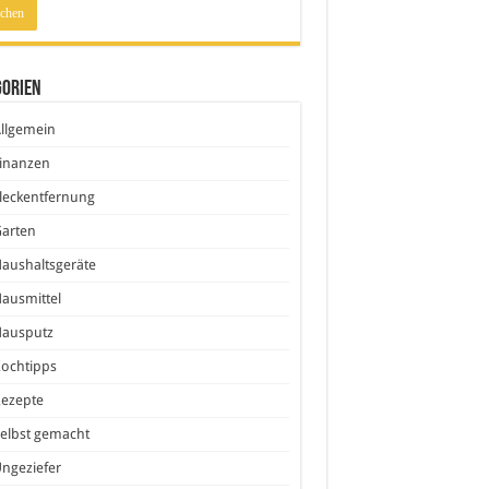
gorien
llgemein
inanzen
leckentfernung
Garten
aushaltsgeräte
ausmittel
Hausputz
ochtipps
Rezepte
elbst gemacht
ngeziefer