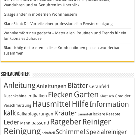
Wanduhren und Außenuhren im Überblick
Glasgeländer in modernen Wohnhäusern
Klare Sicht: Die Vorteile einer professionellen Fensterreinigung
Wohnkomfort neu gedacht – Materialien, Routinen und Trends für ein
funktionales Zuhause
Blau richtig dekorieren – diese Kombinationen passen wunderbar
zusammen
Schlagwörter
Anleitung
Blätter
Anleitungen
Ceranfeld
Garten
Flecken
entkalken
Duschkabine
Grad der
Glastisch
Hausmittel
Hilfe
Information
Verschmutzung
kalk
Kräuter
Kalkablagerungen
leckere Rezepte
Lammfell
Ratgeber
Reiniger
Leder
passend
Mann
Reinigung
Schimmel
Spezialreiniger
Schaffell