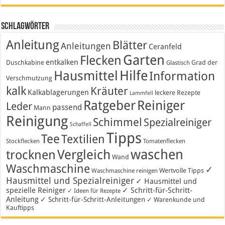
Schlagwörter
Anleitung
Blätter
Anleitungen
Ceranfeld
Garten
Flecken
entkalken
Duschkabine
Grad der
Glastisch
Hausmittel
Hilfe
Information
Verschmutzung
kalk
Kräuter
Kalkablagerungen
leckere Rezepte
Lammfell
Ratgeber
Reiniger
Leder
passend
Mann
Reinigung
Schimmel
Spezialreiniger
Schaffell
Tipps
Tee
Textilien
Stockflecken
Tomatenflecken
waschen
Vergleich
trocknen
Wand
Waschmaschine
✓
Wertvolle Tipps
Waschmaschine reinigen
Hausmittel und Spezialreiniger
✓ Hausmittel und
spezielle Reiniger
✓ Schritt-für-Schritt-
✓ Ideen für Rezepte
Anleitung
✓ Schritt-für-Schritt-Anleitungen
✓ Warenkunde und
Kauftipps