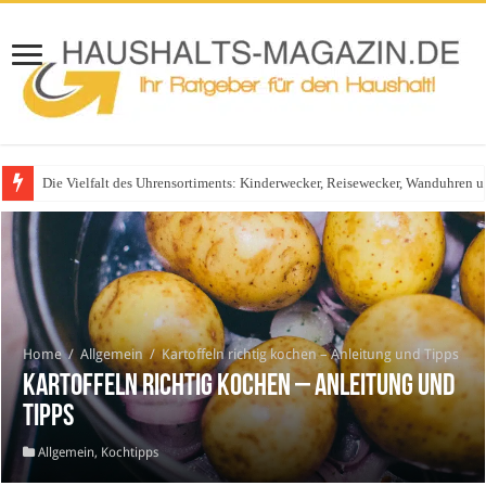
Die Vielfalt des Uhrensortiments: Kinderwecker, Reisewecker, Wanduhren 
Home
/
Allgemein
/
Kartoffeln richtig kochen – Anleitung und Tipps
Kartoffeln richtig kochen – Anleitung und
Tipps
Allgemein
,
Kochtipps