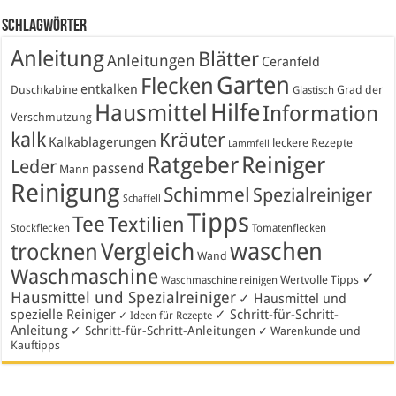
Schlagwörter
Anleitung
Blätter
Anleitungen
Ceranfeld
Garten
Flecken
entkalken
Duschkabine
Grad der
Glastisch
Hausmittel
Hilfe
Information
Verschmutzung
kalk
Kräuter
Kalkablagerungen
leckere Rezepte
Lammfell
Ratgeber
Reiniger
Leder
passend
Mann
Reinigung
Schimmel
Spezialreiniger
Schaffell
Tipps
Tee
Textilien
Stockflecken
Tomatenflecken
waschen
Vergleich
trocknen
Wand
Waschmaschine
✓
Wertvolle Tipps
Waschmaschine reinigen
Hausmittel und Spezialreiniger
✓ Hausmittel und
spezielle Reiniger
✓ Schritt-für-Schritt-
✓ Ideen für Rezepte
Anleitung
✓ Schritt-für-Schritt-Anleitungen
✓ Warenkunde und
Kauftipps