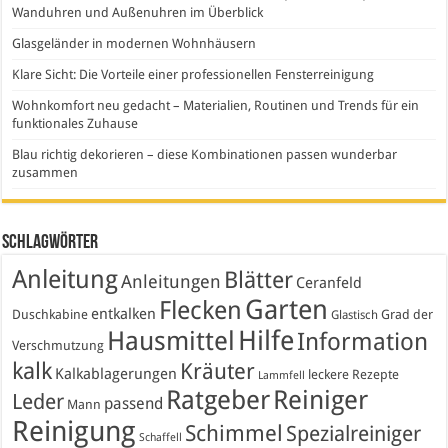
Wanduhren und Außenuhren im Überblick
Glasgeländer in modernen Wohnhäusern
Klare Sicht: Die Vorteile einer professionellen Fensterreinigung
Wohnkomfort neu gedacht – Materialien, Routinen und Trends für ein
funktionales Zuhause
Blau richtig dekorieren – diese Kombinationen passen wunderbar
zusammen
Schlagwörter
Anleitung
Blätter
Anleitungen
Ceranfeld
Garten
Flecken
entkalken
Duschkabine
Grad der
Glastisch
Hausmittel
Hilfe
Information
Verschmutzung
kalk
Kräuter
Kalkablagerungen
leckere Rezepte
Lammfell
Ratgeber
Reiniger
Leder
passend
Mann
Reinigung
Schimmel
Spezialreiniger
Schaffell