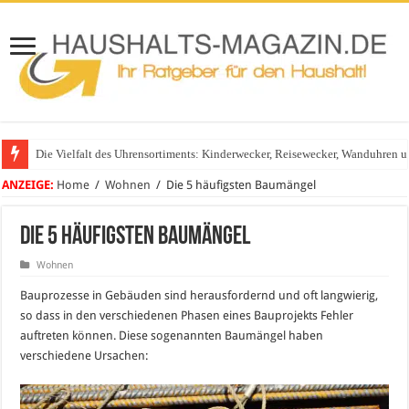
Die Vielfalt des Uhrensortiments: Kinderwecker, Reisewecker, Wanduhren 
Glasgeländer in modernen Wohnhäusern
ANZEIGE:
Home
/
Wohnen
/
Die 5 häufigsten Baumängel
Die 5 häufigsten Baumängel
Wohnen
Bauprozesse in Gebäuden sind herausfordernd und oft langwierig,
so dass in den verschiedenen Phasen eines Bauprojekts Fehler
auftreten können. Diese sogenannten Baumängel haben
verschiedene Ursachen: